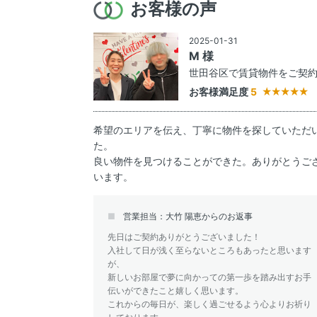
お客様の声
2025-01-31
M 様
世田谷区で賃貸物件をご契
お客様満足度
5
希望のエリアを伝え、丁寧に物件を探していただ
た。
良い物件を見つけることができた。ありがとうご
います。
営業担当：大竹 陽恵からのお返事
先日はご契約ありがとうございました！
入社して日が浅く至らないところもあったと思います
が、
新しいお部屋で夢に向かっての第一歩を踏み出すお手
伝いができたこと嬉しく思います。
これからの毎日が、楽しく過ごせるよう心よりお祈り