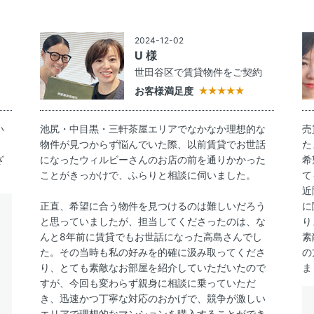
2024-12-02
U 様
約
世田谷区で賃貸物件をご契約
お客様満足度
い
池尻・中目黒・三軒茶屋エリアでなかなか理想的な
売
物件が見つからず悩んでいた際、以前賃貸でお世話
た
ざ
になったウィルビーさんのお店の前を通りかかった
希
ことがきっかけで、ふらりと相談に伺いました。
て
近
正直、希望に合う物件を見つけるのは難しいだろう
に
と思っていましたが、担当してくださったのは、な
り
んと8年前に賃貸でもお世話になった高島さんでし
素
た。その当時も私の好みを的確に汲み取ってくださ
の
り、とても素敵なお部屋を紹介していただいたので
ま
すが、今回も変わらず親身に相談に乗っていただ
き、迅速かつ丁寧な対応のおかげで、競争が激しい
エリアで理想的なマンションを購入することができ