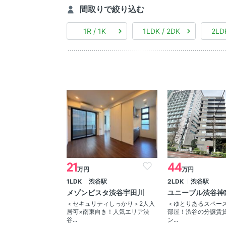
間取りで絞り込む
1R / 1K
1LDK / 2DK
2LD
21
44
万円
万円
1LDK
渋谷駅
2LDK
渋谷駅
メゾンビスタ渋谷宇田川
ユニーブル渋谷神
＜セキュリティしっかり＞2人入
＜ゆとりあるスペー
居可×南東向き！人気エリア渋
部屋！渋谷の分譲賃
谷...
ン...