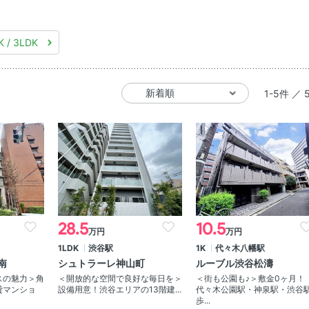
K / 3LDK
1-5件 ／ 
28.5
10.5
万円
万円
1LDK
渋谷駅
1K
代々木八幡駅
南
シュトラーレ神山町
ルーブル渋谷松濤
スの魅力＞角
＜開放的な空間で良好な毎日を＞
＜街も公園も♪＞敷金0ヶ月！
貸マンショ
設備用意！渋谷エリアの13階建...
代々木公園駅・神泉駅・渋谷
歩...