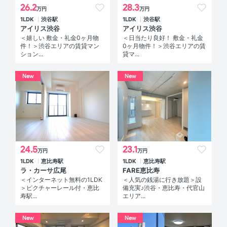
26.2
28.3
万円
万円
1LDK
渋谷駅
1LDK
渋谷駅
アイリス渋谷
アイリス渋谷
＜嬉しい 敷金・礼金0ヶ月物
＜日当たり良好！ 敷金・礼金
件！＞渋谷エリアの賃貸マン
0ヶ月物件！＞渋谷エリアの賃
ション...
貸マ...
New
New
24.5
23.1
万円
万円
1LDK
恵比寿駅
1LDK
恵比寿駅
ラ・カーサ広尾
FARE恵比寿
＜インターネット無料の1LDK
＜人気の銭湯に行き放題＞設
＞ピクチャーレール付・恵比
備充実♪渋谷・恵比寿・代官山
寿駅...
エリア...
New
New