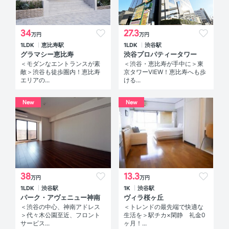
34
27.3
万円
万円
1LDK
恵比寿駅
1LDK
渋谷駅
グラマシー恵比寿
渋谷プロパティータワー
＜モダンなエントランスが素
＜渋谷・恵比寿が手中に＞東
敵＞渋谷も徒歩圏内！恵比寿
京タワーVIEW！恵比寿へも歩
エリアの...
ける...
New
New
38
13.3
万円
万円
1LDK
渋谷駅
1K
渋谷駅
パーク・アヴェニュー神南
ヴィラ桜ヶ丘
＜渋谷の中心、神南アドレス
＜トレンドの最先端で快適な
＞代々木公園至近、フロント
生活を＞駅チカ×閑静 礼金0
サービス...
ヶ月！...