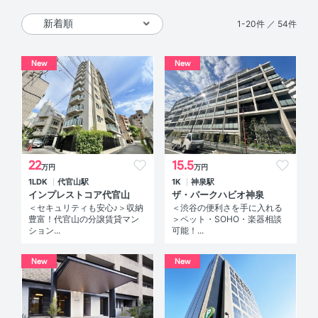
1-20件 ／ 54件
New
New
22
15.5
万円
万円
1LDK
代官山駅
1K
神泉駅
インプレストコア代官山
ザ・パークハビオ神泉
＜セキュリティも安心♪＞収納
＜渋谷の便利さを手に入れる
豊富！代官山の分譲賃貸マン
＞ペット・SOHO・楽器相談
ション...
可能！...
New
New