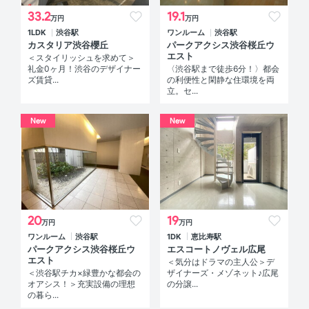
33.2
19.1
万円
万円
1LDK
渋谷駅
ワンルーム
渋谷駅
カスタリア渋谷櫻丘
パークアクシス渋谷桜丘ウ
エスト
＜スタイリッシュを求めて＞
礼金0ヶ月！渋谷のデザイナー
〈渋谷駅まで徒歩6分！〉都会
ズ賃貸...
の利便性と閑静な住環境を両
立。セ...
New
New
20
19
万円
万円
ワンルーム
渋谷駅
1DK
恵比寿駅
パークアクシス渋谷桜丘ウ
エスコートノヴェル広尾
エスト
＜気分はドラマの主人公＞デ
＜渋谷駅チカ×緑豊かな都会の
ザイナーズ・メゾネット♪広尾
オアシス！＞充実設備の理想
の分譲...
の暮ら...