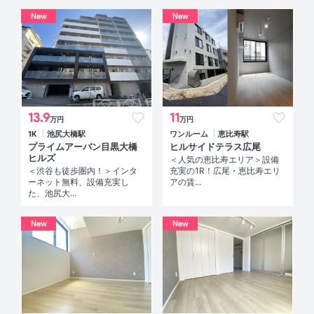
New
New
13.9
11
万円
万円
1K
池尻大橋駅
ワンルーム
恵比寿駅
プライムアーバン目黒大橋
ヒルサイドテラス広尾
ヒルズ
＜人気の恵比寿エリア＞設備
＜渋谷も徒歩圏内！＞インタ
充実の1R！広尾・恵比寿エリ
ーネット無料、設備充実し
アの賃...
た、池尻大...
New
New