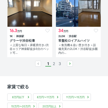
16.3
34
万円
万円
1K
神泉駅
2LDK
渋谷駅
グラーサ渋谷松濤
常盤松ロイアルハイツ
＜上質な毎日＞床暖房付き♪渋
＜食洗機＆追い焚き付き＞設
谷エリア神泉駅徒歩5分のペッ
備充実の2LDK！渋谷駅徒歩圏
ト可...
内の...
1
2
3
prev
next
家賃で絞る
8万円以下
8万円〜11万円
11万円〜15万円
15万円〜20万円
20万円以上