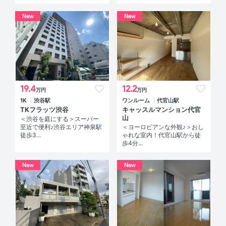
New
New
19.4
12.2
万円
万円
1K
渋谷駅
ワンルーム
代官山駅
TKフラッツ渋谷
キャッスルマンション代官
山
＜渋谷を庭にする＞スーパー
至近で便利♪渋谷エリア神泉駅
＜ヨーロピアンな外観♪＞おし
徒歩3...
ゃれな室内！代官山駅から徒
歩4分...
New
New