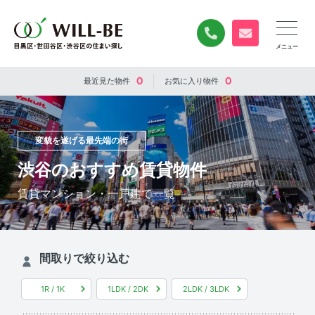
0120-840-834
無料お問い合
0
0
最近見た
物件
お気に入り
物件
変貌を遂げる最先端の街
渋谷のおすすめ賃貸物件
賃貸マンション・一戸建て一覧
間取りで絞り込む
1R / 1K
1LDK / 2DK
2LDK / 3LDK