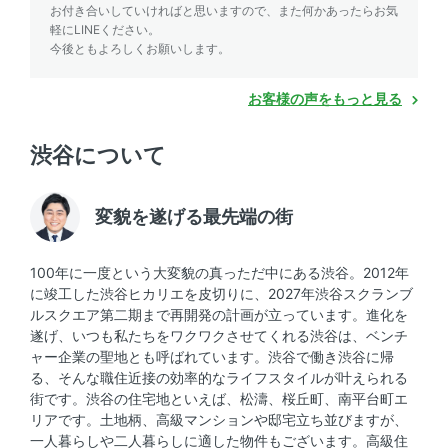
お付き合いしていければと思いますので、また何かあったらお気
軽にLINEください。
今後ともよろしくお願いします。
お客様の声をもっと見る
渋谷について
変貌を遂げる最先端の街
100年に一度という大変貌の真っただ中にある渋谷。2012年
に竣工した渋谷ヒカリエを皮切りに、2027年渋谷スクランブ
ルスクエア第二期まで再開発の計画が立っています。進化を
遂げ、いつも私たちをワクワクさせてくれる渋谷は、ベンチ
ャー企業の聖地とも呼ばれています。渋谷で働き渋谷に帰
る、そんな職住近接の効率的なライフスタイルが叶えられる
街です。渋谷の住宅地といえば、松濤、桜丘町、南平台町エ
リアです。土地柄、高級マンションや邸宅立ち並びますが、
一人暮らしや二人暮らしに適した物件もございます。高級住