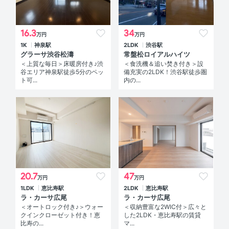
16.3
34
万円
万円
1K
神泉駅
2LDK
渋谷駅
グラーサ渋谷松濤
常盤松ロイアルハイツ
＜上質な毎日＞床暖房付き♪渋
＜食洗機＆追い焚き付き＞設
谷エリア神泉駅徒歩5分のペッ
備充実の2LDK！渋谷駅徒歩圏
ト可...
内の...
20.7
47
万円
万円
1LDK
恵比寿駅
2LDK
恵比寿駅
ラ・カーサ広尾
ラ・カーサ広尾
＜オートロック付き♪＞ウォー
＜収納豊富な2WIC付＞広々と
クインクローゼット付き！恵
した2LDK・恵比寿駅の賃貸
比寿の...
マ...