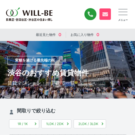
0120-840-834
無料お問い合
0
0
最近見た
物件
お気に入り
物件
変貌を遂げる最先端の街
渋谷のおすすめ賃貸物件
賃貸マンション・一戸建て一覧
間取りで絞り込む
1R / 1K
1LDK / 2DK
2LDK / 3LDK