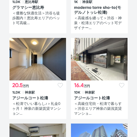
1LDK
恵比寿駅
1K
神泉駅
グラマシー恵比寿
moderno torre sho-to(モ
デルノトッレ松濤)
＜優雅な快適生活＞渋谷も徒
歩圏内！恵比寿エリアのペッ
＜高級感を纏って＞渋谷・神
ト可高級...
泉・松濤エリアのペット可デ
ザイナー...
20.5
16.4
万円
万円
1LDK
神泉駅
1DK
神泉駅
アジールコート松濤
アジールコート松濤
＜松濤でいい暮らし♪＞礼金0
＜高級住宅街・松濤で暮らす
ヶ月！ 神泉の新築賃貸マンシ
＞渋谷エリア神泉の築浅賃貸
ョン...
マンショ...