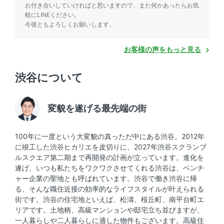
お付き合いしていければと思いますので、また何かあったらお気
軽にLINEください。
今後ともよろしくお願いします。
お客様の声をもっと見る
渋谷について
変貌を遂げる最先端の街
100年に一度という大変貌の真っただ中にある渋谷。2012年
に竣工した渋谷ヒカリエを皮切りに、2027年渋谷スクランブ
ルスクエア第二期まで再開発の計画が立っています。進化を
遂げ、いつも私たちをワクワクさせてくれる渋谷は、ベンチ
ャー企業の聖地とも呼ばれています。渋谷で働き渋谷に帰
る、そんな職住近接の効率的なライフスタイルが叶えられる
街です。渋谷の住宅地といえば、松濤、桜丘町、南平台町エ
リアです。土地柄、高級マンションや邸宅立ち並びますが、
一人暮らしや二人暮らしに適した物件もございます。高級住