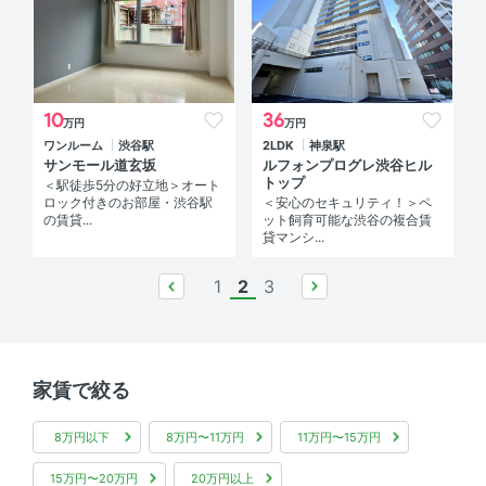
10
36
万円
万円
ワンルーム
渋谷駅
2LDK
神泉駅
サンモール道玄坂
ルフォンプログレ渋谷ヒル
トップ
＜駅徒歩5分の好立地＞オート
ロック付きのお部屋・渋谷駅
＜安心のセキュリティ！＞ペ
の賃貸...
ット飼育可能な渋谷の複合賃
貸マンシ...
1
2
3
prev
next
家賃で絞る
8万円以下
8万円〜11万円
11万円〜15万円
15万円〜20万円
20万円以上