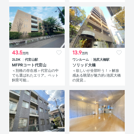
43.5
13.9
万円
万円
2LDK
代官山駅
ワンルーム
池尻大橋駅
MFPRコート代官山
ソリッド大橋
＜別格の存在感＞代官山の中
＜欲しいが全部叶う！＞解放
でも選ばれたエリア。ペット
感ある眺望が魅力的♪池尻大橋
飼育可能...
の賃貸...