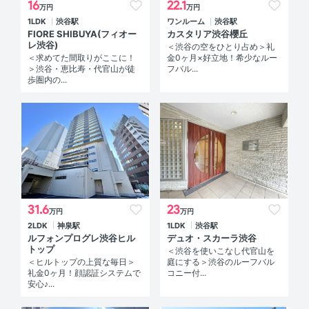
16
22.1
万円
万円
1LDK
渋谷駅
ワンルーム
渋谷駅
FIORE SHIBUYA(フィオー
カスタリア渋谷櫻丘
レ渋谷)
＜渋谷の空をひとり占め＞礼
＜求めてた間取りがここに！
金0ヶ月×好立地！希少なルー
＞渋谷・恵比寿・代官山が徒
フバル...
歩圏内の...
31.6
23
万円
万円
2LDK
神泉駅
1LDK
渋谷駅
ルフォンプログレ渋谷ヒル
デュオ・スカーラ渋谷
トップ
＜渋谷を使いこなし代官山を
＜ヒルトップの上質な毎日＞
庭にする＞渋谷のルーフバル
礼金0ヶ月！顔認証システムで
コニー付...
安心♪...