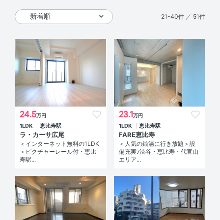
21-40件 ／ 51件
24.5
23.1
万円
万円
1LDK
恵比寿駅
1LDK
恵比寿駅
ラ・カーサ広尾
FARE恵比寿
＜インターネット無料の1LDK
＜人気の銭湯に行き放題＞設
＞ピクチャーレール付・恵比
備充実♪渋谷・恵比寿・代官山
寿駅...
エリア...