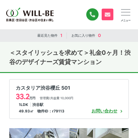
0120-840-834
無料お問い合
1
0
最近見た
物件
お気に入り
物件
＜スタイリッシュを求めて＞
礼金0ヶ月！
渋
谷のデザイナーズ賃貸マンション
カスタリア渋谷櫻丘 501
33.2
万円
管理費/共益費 10,000円
1LDK
渋谷駅
お問い合わせ
49.93㎡ 物件ID：r79113