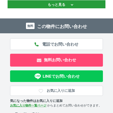
もっと見る
バストイレ別 、 独立洗面台 、 追焚機能 、 温水洗浄便座
キッチン
この物件にお問い合わせ
無料
2口コンロ 、 システムキッチン 、 コンロ2口以上
セキュリティ
ＴＶモニタ付きインターホン 、 防犯カメラ 、 オートロッ
ク
無料お問い合わせ
室内設備
LINEでお問い合わせ
エアコン 、 室内洗濯機置場
部屋の特徴
お気に入りに追加
全居室フローリング 、 角部屋 、 バルコニー
気になった物件はお気に入りに追加
お気に入り物件一覧ページ
からまとめてお問い合わせができます。
共用部