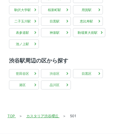
次回更新予定日
情報更新日より2週間
駒沢大学駅
桜新町駅
用賀駅
二子玉川駅
目黒駅
恵比寿駅
表参道駅
神泉駅
駒場東大前駅
池ノ上駅
渋谷駅周辺の区から探す
世田谷区
渋谷区
目黒区
港区
品川区
TOP
カスタリア渋谷櫻丘
501