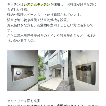
キッチンは
システムキッチン
を採用し、お料理が好きな方に
も嬉しい仕様。
収納や調理スペースもしっかり確保されています。
浴室は追い焚き機能＋浴室乾燥機を設置。
お風呂好きな方も、洗濯物を室内干ししたい方にも安心で
す。
さらに温水洗浄便座付きのトイレや独立洗面台など、水まわ
りの使い勝手も◎。
セキュリティ面も充実。
エントランスにはオートロック＋宅配ボックス＋TVモニター