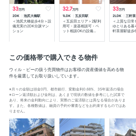
33
32.7
33
初期費用概算
約1,088,700円
万円
万円
万円
内訳を見る
2DK
池尻大橋駅
1LDK
五反田駅
2LDK
三軒茶
＜池尻大橋徒歩4分＞設
＜五反田エリア＞2駅利
＜上質な日常
備充実の2DK分譲マン
用可・楽器相談可・ペ
ゆとりある暮
ション
ット相談OKの設備...
軒茶屋駅徒歩6分
めやす賃料
348,917円 ／ 月
表示
契約期間
普通賃貸借契約 02年00ヶ月
この価格帯で購入できる物件
保険料
22000円/2年
ウィル・ビーの扱う売買物件はお客様の資産価値を高める物
保証会社利用
件を厳選してお取り扱いしています。
初回契約時50%、保証料（月額）1%
※月々の金額は頭金0円、都市銀行、変動金利0.68%、35年返済の場合
※ローン返済額および金利は、あくまで現状の数値を参考にした試算で
鍵交換費用
27500円（税込）
あり、将来の金利動向により、実際のご返済額とは異なる場合がありま
す。また、各種数値は、融資の予約や審査などをお約束するものではあ
緊急サポート
詳細要確認
りません。
リノベーション
-