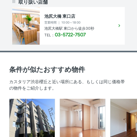
取り扱い店舗
エレベーター 、 敷地内ゴミ箱 、 宅配ボックス
池尻大橋 東口店
その他
営業時間 ｜ 10:00～18:00
池尻大橋駅 東口から徒歩30秒
インターネット無料
03-5722-7507
TEL：
物件概要
条件が似たおすすめ物件
敷地内駐車場
空無
カスタリア渋谷櫻丘と近い場所にある、もしくは同じ価格帯
駐輪場
有り ※空き要確認
の物件をご紹介します。
敷金 ／ 保証金
332,000円 ／ -円
償却
-円
礼金
-円
仲介手数料
賃料1ヶ月分+税