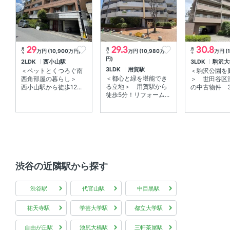
その他初期費用
エアコンクリーニング：壁掛け・床置き式1台あたり
29
29.3
30.8
月
月
月
11000円（税込）天井カセット型エアコン1台あたり
万円 (10,900万円)
万円 (10,980万
万円 (
々
々
々
円)
2LDK
西小山駅
3LDK
駒沢大
27500円（税込）
3LDK
用賀駅
＜ペットとくつろぐ南
＜駒沢公園を
＜都心と緑を堪能でき
西角部屋の暮らし＞
＞ 世田谷区
備考
る立地＞ 用賀駅から
西小山駅から徒歩12...
の中古物件 3L
徒歩5分！リフォーム...
・インターネット使用料無料
学区
-
渋谷の近隣駅から探す
入居
即入居可
渋谷駅
代官山駅
中目黒駅
取引態様
一般
祐天寺駅
学芸大学駅
都立大学駅
情報更新日
2026年08月06日
自由が丘駅
池尻大橋駅
三軒茶屋駅