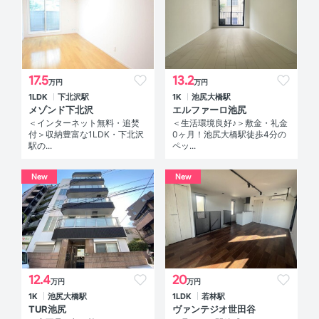
17.5
13.2
万円
万円
1LDK
下北沢駅
1K
池尻大橋駅
メゾンド下北沢
エルファーロ池尻
＜インターネット無料・追焚
＜生活環境良好♪＞敷金・礼金
付＞収納豊富な1LDK・下北沢
0ヶ月！池尻大橋駅徒歩4分の
駅の...
ペッ...
New
New
12.4
20
万円
万円
1K
池尻大橋駅
1LDK
若林駅
TUR池尻
ヴァンテジオ世田谷