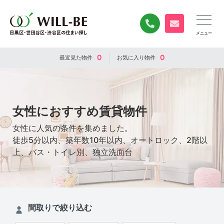
0120-840-834
無料お問い合
0
0
最近見た
物件
お気に入り
物件
女性におすすめ賃貸物件
女性に人気の条件を集めました。
徒歩5分以内、築年数10年以内、オートロック、2階以
上、バス・トイレ別、独立洗面台
間取りで絞り込む