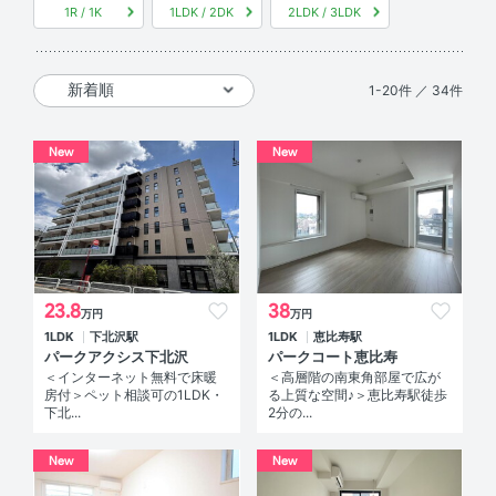
1R / 1K
1LDK / 2DK
2LDK / 3LDK
1-20件 ／ 34件
New
New
23.8
38
万円
万円
1LDK
下北沢駅
1LDK
恵比寿駅
パークアクシス下北沢
パークコート恵比寿
＜インターネット無料で床暖
＜高層階の南東角部屋で広が
房付＞ペット相談可の1LDK・
る上質な空間♪＞恵比寿駅徒歩
下北...
2分の...
New
New