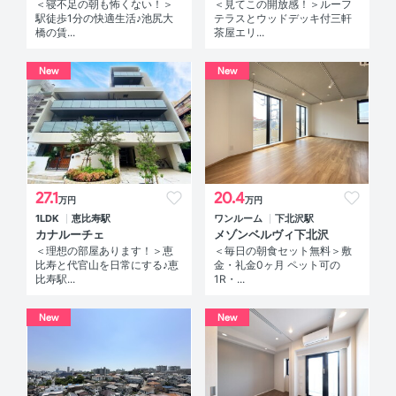
＜寝不足の朝も怖くない！＞
＜見てこの開放感！＞ルーフ
駅徒歩1分の快適生活♪池尻大
テラスとウッドデッキ付三軒
橋の賃...
茶屋エリ...
New
New
27.1
20.4
万円
万円
1LDK
恵比寿駅
ワンルーム
下北沢駅
カナルーチェ
メゾンベルヴィ下北沢
＜理想の部屋あります！＞恵
＜毎日の朝食セット無料＞敷
比寿と代官山を日常にする♪恵
金・礼金0ヶ月 ペット可の
比寿駅...
1R・...
New
New