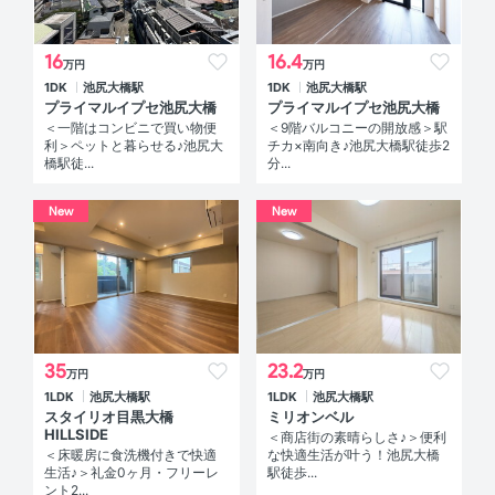
16
16.4
万円
万円
1DK
池尻大橋駅
1DK
池尻大橋駅
プライマルイプセ池尻大橋
プライマルイプセ池尻大橋
＜一階はコンビニで買い物便
＜9階バルコニーの開放感＞駅
利＞ペットと暮らせる♪池尻大
チカ×南向き♪池尻大橋駅徒歩2
橋駅徒...
分...
New
New
35
23.2
万円
万円
1LDK
池尻大橋駅
1LDK
池尻大橋駅
スタイリオ目黒大橋
ミリオンベル
HILLSIDE
＜商店街の素晴らしさ♪＞便利
＜床暖房に食洗機付きで快適
な快適生活が叶う！池尻大橋
生活♪＞礼金0ヶ月・フリーレ
駅徒歩...
ント2...