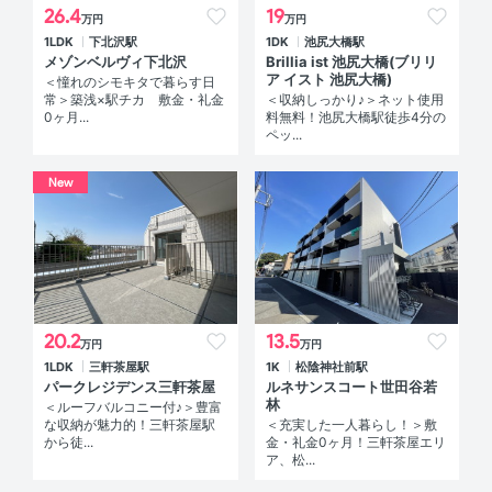
26.4
19
万円
万円
1LDK
下北沢駅
1DK
池尻大橋駅
メゾンベルヴィ下北沢
Brillia ist 池尻大橋(ブリリ
ア イスト 池尻大橋)
＜憧れのシモキタで暮らす日
常＞築浅×駅チカ 敷金・礼金
＜収納しっかり♪＞ネット使用
0ヶ月...
料無料！池尻大橋駅徒歩4分の
ペッ...
New
20.2
13.5
万円
万円
1LDK
三軒茶屋駅
1K
松陰神社前駅
パークレジデンス三軒茶屋
ルネサンスコート世田谷若
林
＜ルーフバルコニー付♪＞豊富
な収納が魅力的！三軒茶屋駅
＜充実した一人暮らし！＞敷
から徒...
金・礼金0ヶ月！三軒茶屋エリ
ア、松...