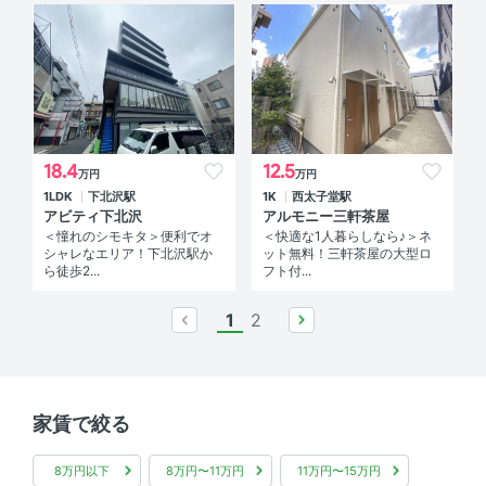
18.4
12.5
万円
万円
1LDK
下北沢駅
1K
西太子堂駅
アビティ下北沢
アルモニー三軒茶屋
＜憧れのシモキタ＞便利でオ
＜快適な1人暮らしなら♪＞ネ
シャレなエリア！下北沢駅か
ット無料！三軒茶屋の大型ロ
ら徒歩2...
フト付...
1
2
prev
next
家賃で絞る
8万円以下
8万円〜11万円
11万円〜15万円