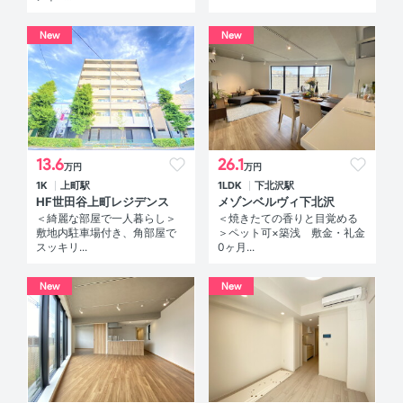
New
New
13.6
26.1
万円
万円
1K
上町駅
1LDK
下北沢駅
HF世田谷上町レジデンス
メゾンベルヴィ下北沢
＜綺麗な部屋で一人暮らし＞
＜焼きたての香りと目覚める
敷地内駐車場付き、角部屋で
＞ペット可×築浅 敷金・礼金
スッキリ...
0ヶ月...
New
New