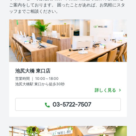
ご案内をしております。
困ったことがあれば、お気軽にスタ
ッフまでご相談ください。
池尻大橋 東口店
営業時間 ｜ 10:00～18:00
池尻大橋駅 東口から徒歩30秒
詳しく見る
03-5722-7507
TEL：