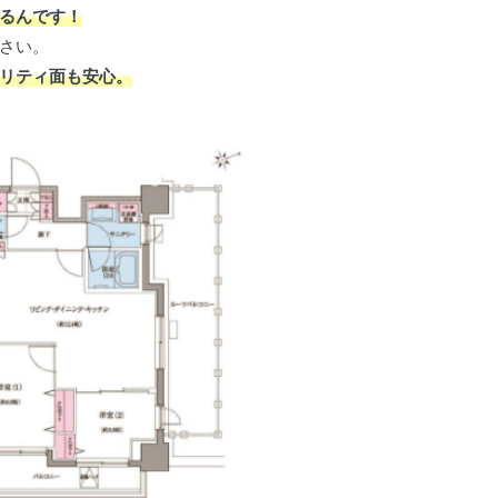
るんです！
さい。
リティ面も安心。