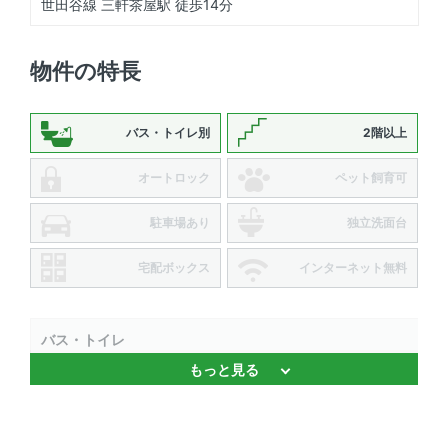
世田谷線 三軒茶屋駅 徒歩14分
物件の特長
バス・トイレ別
2階以上
オートロック
ペット飼育可
駐車場あり
独立洗面台
宅配ボックス
インターネット無料
バス・トイレ
もっと見る
浴室乾燥機 、 バストイレ別
キッチン