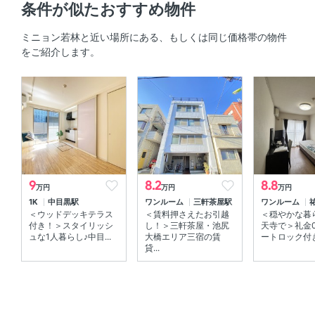
条件が似たおすすめ物件
システムキッチン 、 2口コンロ 、 コンロ2口以上
ミニョン若林と近い場所にある、もしくは同じ価格帯の物件
セキュリティ
をご紹介します。
ＴＶモニタ付きインターホン
室内設備
室内洗濯機置場 、 エアコン
部屋の特徴
9
8.2
8.8
万円
万円
万円
全居室フローリング 、 バルコニー 、 角部屋
1K
中目黒駅
ワンルーム
三軒茶屋駅
ワンルーム
＜ウッドデッキテラス
＜賃料押さえたお引越
＜穏やかな暮
共用部
付き！＞スタイリッシ
し！＞三軒茶屋・池尻
天寺で＞礼金
ュな1人暮らし♪中目...
大橋エリア三宿の賃
ートロック付き
貸...
敷地内ゴミ箱