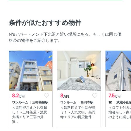
キッチン
条件が似たおすすめ物件
システムキッチン 、 IHクッキングヒーター
N'sアパートメント下北沢と近い場所にある、もしくは同じ価
室内設備
格帯の物件をご紹介します。
室内洗濯機置場 、 エアコン
部屋の特徴
角部屋 、 最上階
8.2
8
7.5
万円
万円
万円
ワンルーム
三軒茶屋駅
ワンルーム
高円寺駅
1K
武蔵小山
＜賃料押さえたお引越
＜賃料抑えて生活が潤
＜ロフト付き
し！＞三軒茶屋・池尻
う！＞人気の街、高円
地暮らし＞商
大橋エリア三宿の賃
寺エリアの賃貸物件
のように楽しむ♪
貸...