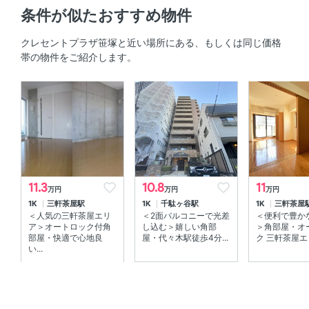
条件が似たおすすめ物件
システムキッチン 、 IHクッキングヒーター 、 2口コンロ
、 コンロ2口以上
クレセントプラザ笹塚と近い場所にある、もしくは同じ価格
帯の物件をご紹介します。
セキュリティ
ＴＶモニタ付きインターホン
室内設備
エアコン 、 室内洗濯機置場
部屋の特徴
11.3
10.8
11
万円
万円
万円
1K
三軒茶屋駅
1K
千駄ヶ谷駅
1K
三軒茶屋
バルコニー 、 角部屋
＜人気の三軒茶屋エリ
＜2面バルコニーで光差
＜便利で豊か
ア＞オートロック付角
し込む＞嬉しい角部
＞角部屋・オ
共用部
部屋・快適で心地良
屋・代々木駅徒歩4分...
ク 三軒茶屋エリ
い...
エレベーター 、 敷地内ゴミ箱