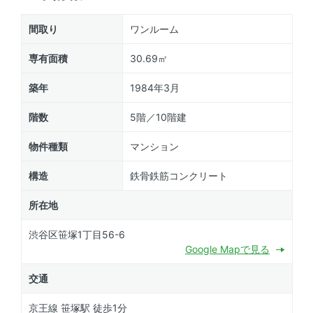
間取り
ワンルーム
専有面積
30.69㎡
築年
1984年3月
階数
5階／10階建
物件種類
マンション
構造
鉄骨鉄筋コンクリート
所在地
渋谷区笹塚1丁目56-6
Google Mapで見る
交通
京王線 笹塚駅 徒歩1分