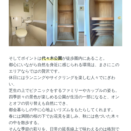
そしてポイントは
代々木公園
が徒歩圏内にあること。
都心にいながら自然を身近に感じられる環境は、まさにこの
エリアならではの贅沢です。
休日にはランニングやサイクリングを楽しむ人々でにぎわ
い、
芝生の上でピクニックをするファミリーやカップルの姿も。
四季折々の景色が楽しめる公園が生活の一部になると、オン
とオフの切り替えも自然にでき、
都会暮らしの中に心地よいリズムをもたらしてくれます。
春には満開の桜の下でお花見を楽しみ、秋には色づいた木々
の中を散歩する。
そんな季節の彩りを、日常の延長線上で味わえるのは格別で