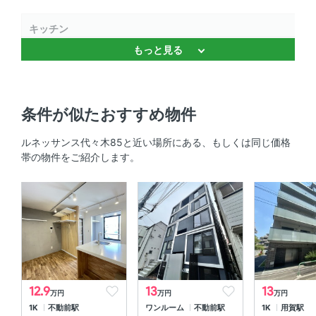
キッチン
もっと見る
ガスコンロ対応
室内設備
条件が似たおすすめ物件
室内洗濯機置場 、 エアコン
ルネッサンス代々木85と近い場所にある、もしくは同じ価格
部屋の特徴
帯の物件をご紹介します。
バルコニー 、 角部屋
共用部
エレベーター 、 敷地内ゴミ箱
12.9
13
13
万円
万円
万円
1K
不動前駅
ワンルーム
不動前駅
1K
用賀駅