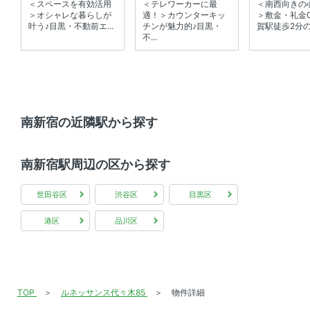
＜スペースを有効活用
＜テレワーカーに最
＜南西向きの
＞オシャレな暮らしが
適！＞カウンターキッ
＞敷金・礼金
叶う♪目黒・不動前エ...
チンが魅力的♪目黒・
賀駅徒歩2分のペ
不...
南新宿の近隣駅から探す
南新宿駅周辺の区から探す
世田谷区
渋谷区
目黒区
港区
品川区
TOP
ルネッサンス代々木85
物件詳細