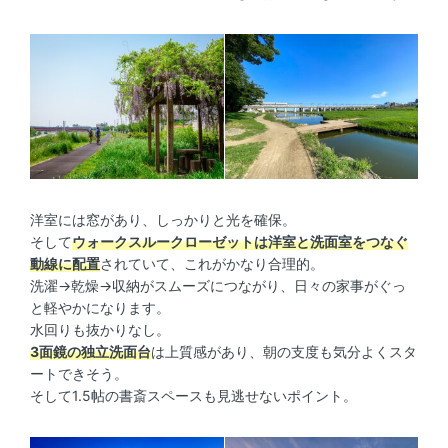
洋室には窓があり、しっかりと光を確保。
そして
ウォークスルークローゼットは洋室と洗面室をつなぐ
動線に配置
されていて、これがかなり合理的。
洗濯→乾燥→収納がスムーズにつながり、日々の家事がぐっ
と軽やかになります。
水回りも抜かりなし。
3面鏡の独立洗面台
は上質感があり、朝の支度も気分よくスタ
ートできそう。
そして1.5帖の書斎スペースも見逃せないポイント。