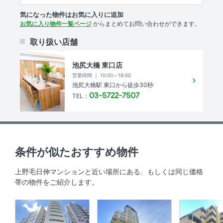
気になった物件はお気に入りに追加
総戸数
-
お気に入り物件一覧ページ
からまとめてお問い合わせができます。
土地面積
-㎡
取り扱い店舗
権利
所有権
池尻大橋 東口店
営業時間 ｜ 10:00～18:00
用途地域
第一種住居地域
池尻大橋駅 東口から徒歩30秒
03-5722-7507
TEL：
建ぺい率
- %
容積率
- %
私道負担・道路
-
条件が似たおすすめ物件
敷地内駐車場
無
上野毛日伸マンションと近い場所にある、もしくは同じ価格
帯の物件をご紹介します。
駐輪場
設置有り 500円/月
バイク置場
設置なし