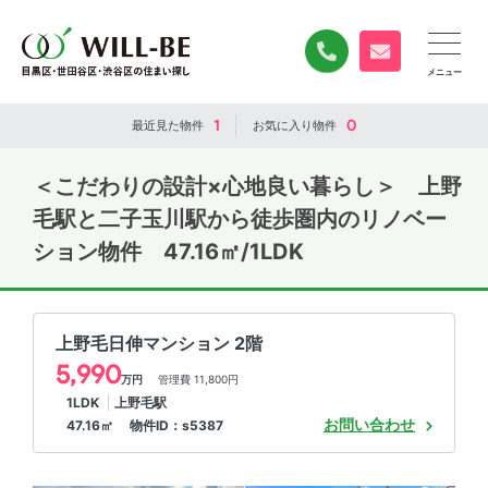
0120-840-834
無料お問い合
1
0
最近見た
物件
お気に入り
物件
＜こだわりの設計×心地良い暮らし＞ 上野
毛駅と二子玉川駅から徒歩圏内のリノベー
ション物件 47.16㎡/1LDK
上野毛日伸マンション 2階
5,990
万円
管理費 11,800円
1LDK
上野毛駅
お問い合わせ
47.16㎡ 物件ID：s5387