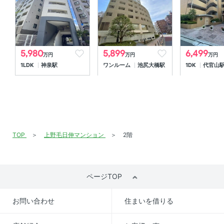
分譲会社
-
施工会社
-
管理会社
日本ハウズイング株式会社
5,980
5,899
6,499
万円
万円
万円
管理形態
管理会社に全部委託
1LDK
神泉駅
ワンルーム
池尻大橋駅
1DK
代官山
管理方式
巡回
取引態様
一般
情報更新日
2026年08月05日
TOP
上野毛日伸マンション
2階
次回更新予定日
情報更新日より2週間
備考
ページTOP
-
お問い合わせ
住まいを借りる