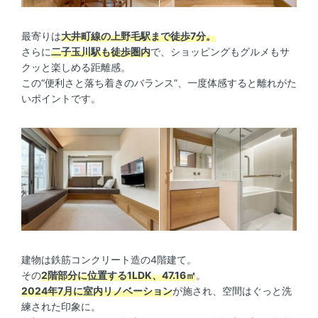
最寄りは
大井町線の上野毛駅まで徒歩7分。
さらに
二子玉川駅も徒歩圏内
で、ショッピングもグルメもサ
クッと楽しめる距離感。
この“便利さと落ち着きのバランス”、一度体感すると離れがた
いポイントです。
建物は鉄筋コンクリート造の4階建て。
その
2階部分に位置する1LDK、47.16㎡
。
2024年7月に室内リノベーション
が施され、空間はぐっと洗
練された印象に。