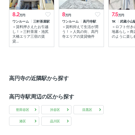
8.2
8
7.5
万円
万円
万円
ワンルーム
三軒茶屋駅
ワンルーム
高円寺駅
1K
武蔵小山
＜賃料押さえたお引越
＜賃料抑えて生活が潤
＜ロフト付き
し！＞三軒茶屋・池尻
う！＞人気の街、高円
地暮らし＞商
大橋エリア三宿の賃
寺エリアの賃貸物件
のように楽しむ♪
貸...
高円寺の近隣駅から探す
高円寺駅周辺の区から探す
世田谷区
渋谷区
目黒区
港区
品川区