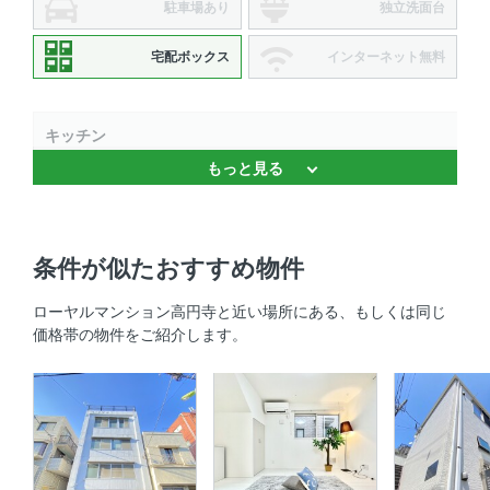
駐車場あり
独立洗面台
宅配ボックス
インターネット無料
キッチン
もっと見る
IHクッキングヒーター
室内設備
条件が似たおすすめ物件
室内洗濯機置場 、 エアコン
ローヤルマンション高円寺と近い場所にある、もしくは同じ
部屋の特徴
価格帯の物件をご紹介します。
バルコニー 、 最上階
共用部
エレベーター 、 宅配ボックス