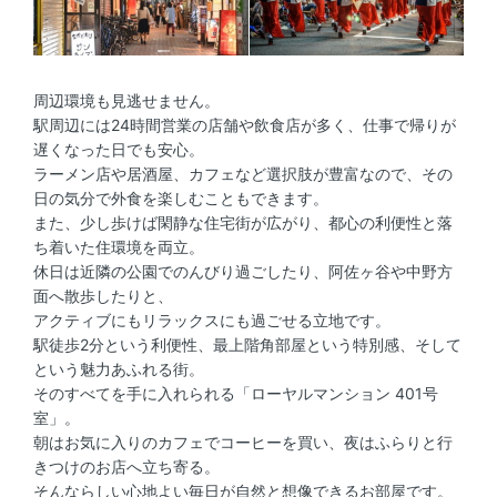
周辺環境も見逃せません。
駅周辺には24時間営業の店舗や飲食店が多く、仕事で帰りが
遅くなった日でも安心。
ラーメン店や居酒屋、カフェなど選択肢が豊富なので、その
日の気分で外食を楽しむこともできます。
また、少し歩けば閑静な住宅街が広がり、都心の利便性と落
ち着いた住環境を両立。
休日は近隣の公園でのんびり過ごしたり、阿佐ヶ谷や中野方
面へ散歩したりと、
アクティブにもリラックスにも過ごせる立地です。
駅徒歩2分という利便性、最上階角部屋という特別感、そして
という魅力あふれる街。
そのすべてを手に入れられる「ローヤルマンション 401号
室」。
朝はお気に入りのカフェでコーヒーを買い、夜はふらりと行
きつけのお店へ立ち寄る。
そんならしい心地よい毎日が自然と想像できるお部屋です。