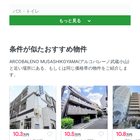
バス・トイレ
もっと見る
バストイレ別 、 温水洗浄便座 、 独立洗面台
キッチン
条件が似たおすすめ物件
システムキッチン 、 2口コンロ 、 コンロ2口以上
ARCOBALENO MUSASHIKOYAMA(アルコバレーノ武蔵小山)
セキュリティ
と近い場所にある、もしくは同じ価格帯の物件をご紹介しま
す。
ＴＶモニタ付きインターホン 、 オートロック
室内設備
室内洗濯機置場 、 エアコン
部屋の特徴
バルコニー
10.3
10.5
10.8
万円
万円
万円