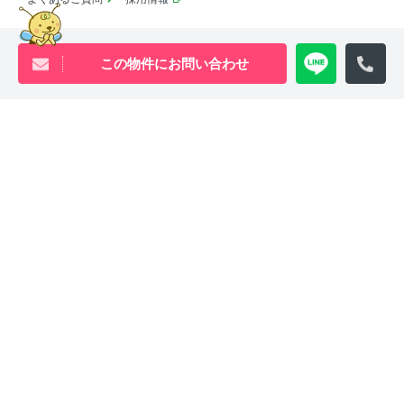
賃貸物件アーカイブ
売買物件アーカイブ
English
この物件にお問い合わせ
コロナ対応
SDGsの取り組み
池尻大橋・三軒茶屋・中目黒周辺エリアの物件は
ウィル・ビーへ
0120-840-834
[営業時間 ｜ 10:00〜18:00]
Youtube
X
Instagram
Tiktok
物件アーカイブ
プライバシーポリシー
サイトマップ