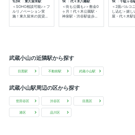
1LDK
東久留米駅
1K
代々木八幡駅
1K
千駄ヶ谷
共用部
＜SOHO相談可能♪＞フ
＜街も公園も♪＞敷金0
＜2面バルコ
ルリノベーション実
ヶ月！代々木公園駅・
し込む＞嬉し
エレベーター 、 宅配ボックス 、 敷地内ゴミ箱
施！東久留米の賃貸...
神泉駅・渋谷駅徒歩...
屋・代々木駅徒歩
その他
インターネット無料 、 分譲賃貸
武蔵小山の近隣駅から探す
目黒駅
不動前駅
武蔵小山駅
武蔵小山駅周辺の区から探す
世田谷区
渋谷区
目黒区
港区
品川区