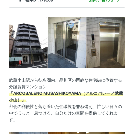
㎡ 物件ID：r79208
武蔵小山駅から徒歩圏内、品川区の閑静な住宅街に位置する
分譲賃貸マンション
「ARCOBALENO MUSASHIKOYAMA（アルコバレーノ武蔵
小山）」
。
都会の利便性と落ち着いた住環境を兼ね備え、忙しい日々の
中でほっと一息つける、自分だけの空間を提供してくれま
す。