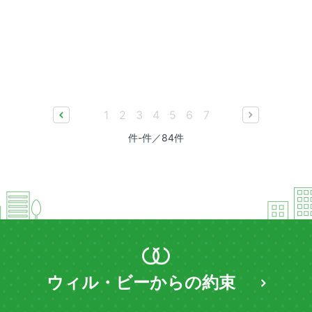
1
2
3
4
5
6
7
prev
next
件-件／84件
ウィル・ビーからの約束