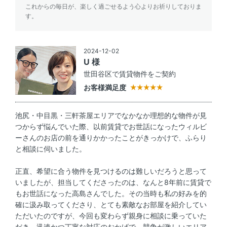
これからの毎日が、楽しく過ごせるよう心よりお祈りしておりま
す。
2024-12-02
U 様
世田谷区で賃貸物件をご契約
お客様満足度
池尻・中目黒・三軒茶屋エリアでなかなか理想的な物件が見
つからず悩んでいた際、以前賃貸でお世話になったウィルビ
ーさんのお店の前を通りかかったことがきっかけで、ふらり
と相談に伺いました。
正直、希望に合う物件を見つけるのは難しいだろうと思って
いましたが、担当してくださったのは、なんと8年前に賃貸で
もお世話になった高島さんでした。その当時も私の好みを的
確に汲み取ってくださり、とても素敵なお部屋を紹介してい
ただいたのですが、今回も変わらず親身に相談に乗っていた
だき、迅速かつ丁寧な対応のおかげで、競争が激しいエリア