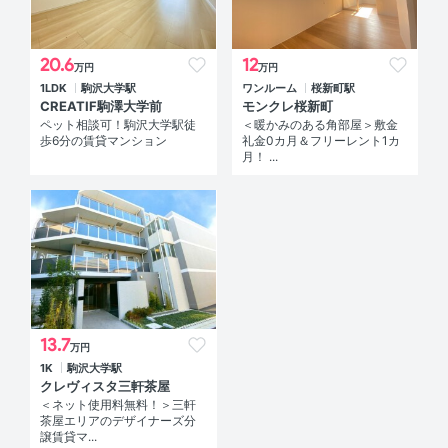
20.6
12
万円
万円
1LDK
駒沢大学駅
ワンルーム
桜新町駅
CREATIF駒澤大学前
モンクレ桜新町
ペット相談可！駒沢大学駅徒
＜暖かみのある角部屋＞敷金
歩6分の賃貸マンション
礼金0カ月＆フリーレント1カ
月！ ...
13.7
万円
1K
駒沢大学駅
クレヴィスタ三軒茶屋
＜ネット使用料無料！＞三軒
茶屋エリアのデザイナーズ分
譲賃貸マ...