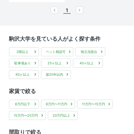
1
prev
next
駒沢大学を見ている人がよく探す条件
2階以上
ペット相談可
独立洗面台
駐車場あり
25㎡以上
40㎡以上
60㎡以上
築20年以内
家賃で絞る
8万円以下
8万円〜11万円
11万円〜15万円
15万円〜20万円
20万円以上
間取りで絞る