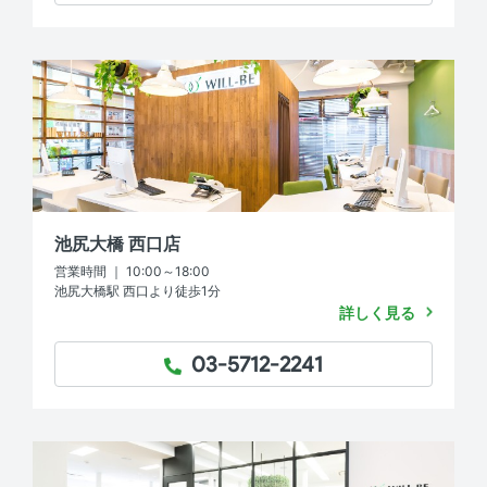
池尻大橋 西口店
営業時間 ｜ 10:00～18:00
池尻大橋駅 西口より徒歩1分
詳しく見る
03-5712-2241
TEL：