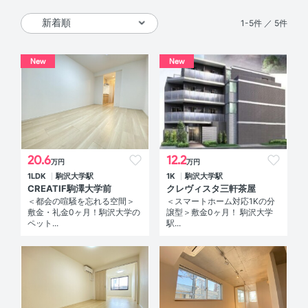
1-5件 ／ 5件
New
New
20.6
12.2
万円
万円
1LDK
駒沢大学駅
1K
駒沢大学駅
CREATIF駒澤大学前
クレヴィスタ三軒茶屋
＜都会の喧騒を忘れる空間＞
＜スマートホーム対応1Kの分
敷金・礼金0ヶ月！駒沢大学の
譲型＞敷金0ヶ月！ 駒沢大学
ペット...
駅...