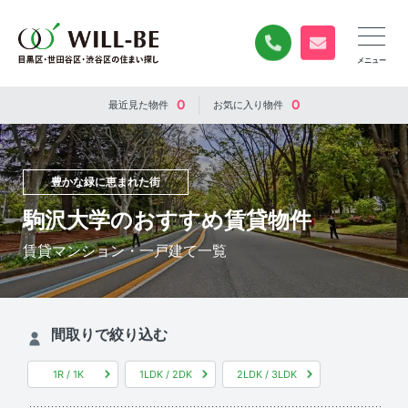
0120-840-834
無料お問い合
0
0
最近見た
物件
お気に入り
物件
豊かな緑に恵まれた街
駒沢大学のおすすめ賃貸物件
賃貸マンション・一戸建て一覧
間取りで絞り込む
1R / 1K
1LDK / 2DK
2LDK / 3LDK