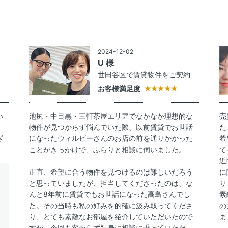
2024-12-02
U 様
約
世田谷区で賃貸物件をご契約
お客様満足度
い
池尻・中目黒・三軒茶屋エリアでなかなか理想的な
売
物件が見つからず悩んでいた際、以前賃貸でお世話
た
ざ
になったウィルビーさんのお店の前を通りかかった
希
ことがきっかけで、ふらりと相談に伺いました。
て
近
正直、希望に合う物件を見つけるのは難しいだろう
に
と思っていましたが、担当してくださったのは、な
り
んと8年前に賃貸でもお世話になった高島さんでし
素
た。その当時も私の好みを的確に汲み取ってくださ
の
り、とても素敵なお部屋を紹介していただいたので
ま
すが、今回も変わらず親身に相談に乗っていただ