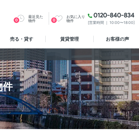
0120-840-834
最近見た
お気に入り
0
0
物件
物件
[営業時間 ｜ 10:00〜18:00]
売る・貸す
賃貸管理
お客様の声
物件