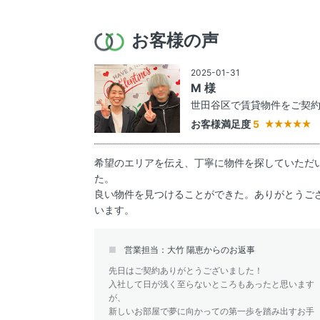
お客様の声
2025-01-31
M 様
世田谷区で賃貸物件をご契
お客様満足度
5
希望のエリアを伝え、丁寧に物件を探していただ
た。
良い物件を見つけることができた。ありがとうご
います。
営業担当：大竹 陽恵からのお返事
先日はご契約ありがとうございました！
入社して日が浅く至らないところもあったと思います
が、
新しいお部屋で夢に向かっての第一歩を踏み出すお手