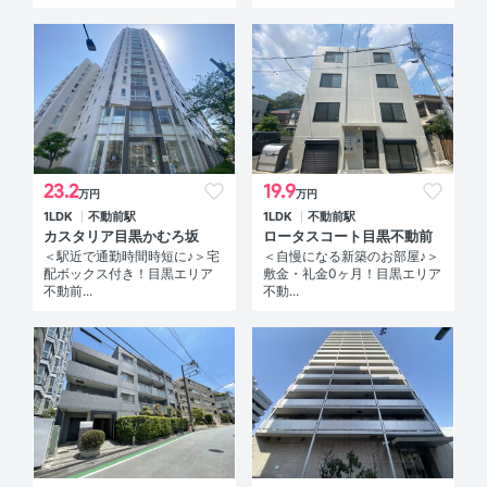
23.2
19.9
万円
万円
1LDK
不動前駅
1LDK
不動前駅
カスタリア目黒かむろ坂
ロータスコート目黒不動前
＜駅近で通勤時間時短に♪＞宅
＜自慢になる新築のお部屋♪＞
配ボックス付き！目黒エリア
敷金・礼金0ヶ月！目黒エリア
不動前...
不動...