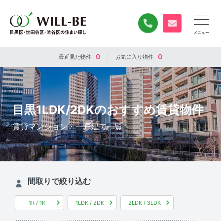
0120-840-834
無料お問い合
0
0
最近見た
物件
お気に入り
物件
目黒1LDK/2DKのおすすめ賃貸物件
賃貸マンション・一戸建て一覧
間取りで絞り込む
1R / 1K
1LDK / 2DK
2LDK / 3LDK