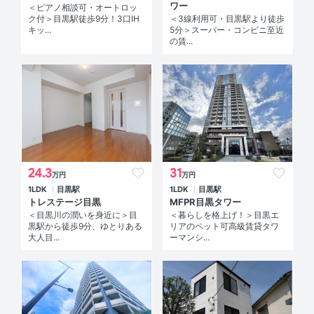
ワー
＜ピアノ相談可・オートロッ
ク付＞目黒駅徒歩9分！3口IH
＜3線利用可・目黒駅より徒歩
キッ...
5分＞スーパー・コンビニ至近
の賃...
24.3
31
万円
万円
1LDK
目黒駅
1LDK
目黒駅
トレステージ目黒
MFPR目黒タワー
＜目黒川の潤いを身近に＞目
＜暮らしを格上げ！＞目黒エ
黒駅から徒歩9分、ゆとりある
リアのペット可高級賃貸タワ
大人目...
ーマンシ...