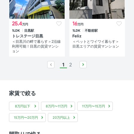
25.4
16
万円
万円
1LDK
目黒駅
1LDK
不動前駅
トレステージ目黒
Feliz
＜目黒川の畔で暮らす＞2沿線
＜ペットとワイワイ暮らす＞
利用可能！目黒の賃貸マンシ
目黒エリアの賃貸マンション
ョン
1
2
prev
next
家賃で絞る
8万円以下
8万円〜11万円
11万円〜15万円
15万円〜20万円
20万円以上