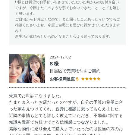
U様とは賃貸のお手伝いをさせていただいた時からのお付き合い
ですが、今回またこのような形でお会いできたこと、とても嬉し
く思います。
ご自宅からもお近くなので、また困ったことあったらいつでもご
相談くださいませ。今度ご自宅にも遊びに行かせていただきます
ね！
新生活が素晴らしいものとなること心より願っております。
2024-12-02
S 様
目黒区で売買物件をご契約
お客様満足度
5
売買でお世話になりました。
たまたま入ったお店だったのですが、自分の予算の希望に合
った家を見つけてくれ、親身に相談に乗ってもらえました。
近隣の事情もとても詳しく教えていただき、不動産に関する
知識も豊富でお任せできる信頼感につながりました。
素敵な物件に巡り会えて購入までいたったのは担当の方のお