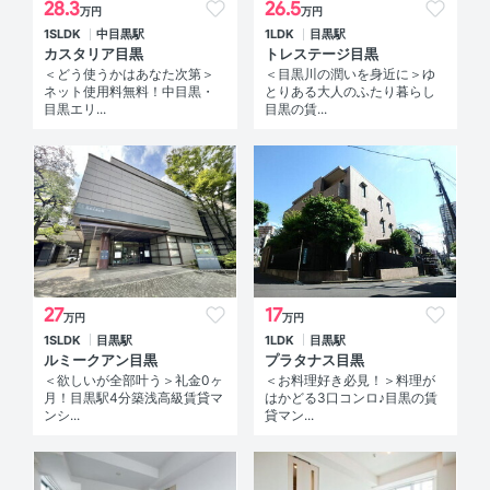
28.3
26.5
万円
万円
1SLDK
中目黒駅
1LDK
目黒駅
カスタリア目黒
トレステージ目黒
＜どう使うかはあなた次第＞
＜目黒川の潤いを身近に＞ゆ
ネット使用料無料！中目黒・
とりある大人のふたり暮らし
目黒エリ...
目黒の賃...
27
17
万円
万円
1SLDK
目黒駅
1LDK
目黒駅
ルミークアン目黒
プラタナス目黒
＜欲しいが全部叶う＞礼金0ヶ
＜お料理好き必見！＞料理が
月！目黒駅4分築浅高級賃貸マ
はかどる3口コンロ♪目黒の賃
ンシ...
貸マン...