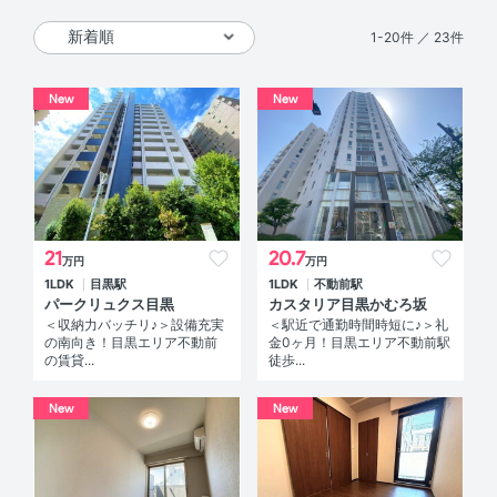
1-20件 ／ 23件
New
New
21
20.7
万円
万円
1LDK
目黒駅
1LDK
不動前駅
パークリュクス目黒
カスタリア目黒かむろ坂
＜収納力バッチリ♪＞設備充実
＜駅近で通勤時間時短に♪＞礼
の南向き！目黒エリア不動前
金0ヶ月！目黒エリア不動前駅
の賃貸...
徒歩...
New
New