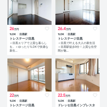
26
26.4
万円
万円
1LDK
目黒駅
1LDK
目黒駅
トレステージ目黒
トレステージ目黒
＜目黒エリアで上質な暮らし
＜目黒で叶える大人の新生活
を。＞ゆったり1LDKで快適な
＞目黒駅徒歩9分！上質な住空
新生...
間が魅...
22
22.5
万円
万円
1LDK
目黒駅
1LDK
目黒駅
トレステージ目黒
ドレッセ目黒インプレスタ