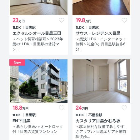
23
19.8
万円
万円
1LDK
目黒駅
1LDK
目黒駅
エクセルシオール目黒三田
サウス・レジデンス目黒
＜ペット飼育相談可＞2023年
＜築浅1LDK・インターネット
築の1LDK・目黒駅の賃貸マ
無料＞礼金0ヶ月目黒駅徒歩6
ン...
分...
New
18.8
24
万円
万円
1LDK
目黒駅
1LDK
不動前駅
EN下目黒
カスタリア目黒かむろ坂
＜暮らし快適♪＞オートロック
＜駅近便利な設備で暮しやす
付！目黒の賃貸マンション
さアップ♪＞目黒エリア不動前
駅徒歩...