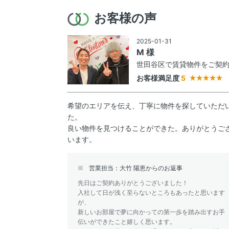
お客様の声
2025-01-31
M 様
世田谷区で賃貸物件をご契
お客様満足度
5
希望のエリアを伝え、丁寧に物件を探していただ
た。
良い物件を見つけることができた。ありがとうご
います。
営業担当：大竹 陽恵からのお返事
先日はご契約ありがとうございました！
入社して日が浅く至らないところもあったと思います
が、
新しいお部屋で夢に向かっての第一歩を踏み出すお手
伝いができたこと嬉しく思います。