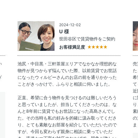
2024-12-02
U 様
約
世田谷区で賃貸物件をご契約
お客様満足度
い
池尻・中目黒・三軒茶屋エリアでなかなか理想的な
売
物件が見つからず悩んでいた際、以前賃貸でお世話
た
ざ
になったウィルビーさんのお店の前を通りかかった
希
ことがきっかけで、ふらりと相談に伺いました。
て
近
正直、希望に合う物件を見つけるのは難しいだろう
に
と思っていましたが、担当してくださったのは、な
り
んと8年前に賃貸でもお世話になった高島さんでし
素
た。その当時も私の好みを的確に汲み取ってくださ
の
り、とても素敵なお部屋を紹介していただいたので
ま
すが、今回も変わらず親身に相談に乗っていただ