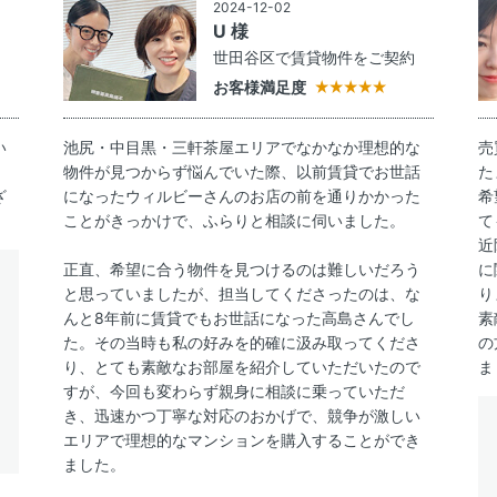
2024-12-02
U 様
約
世田谷区で賃貸物件をご契約
お客様満足度
い
池尻・中目黒・三軒茶屋エリアでなかなか理想的な
売
物件が見つからず悩んでいた際、以前賃貸でお世話
た
ざ
になったウィルビーさんのお店の前を通りかかった
希
ことがきっかけで、ふらりと相談に伺いました。
て
近
正直、希望に合う物件を見つけるのは難しいだろう
に
と思っていましたが、担当してくださったのは、な
り
んと8年前に賃貸でもお世話になった高島さんでし
素
た。その当時も私の好みを的確に汲み取ってくださ
の
り、とても素敵なお部屋を紹介していただいたので
ま
すが、今回も変わらず親身に相談に乗っていただ
き、迅速かつ丁寧な対応のおかげで、競争が激しい
エリアで理想的なマンションを購入することができ
ました。