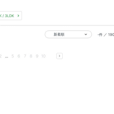
K / 3LDK
-件 ／ 19
2
...
5
6
7
8
9
10
next