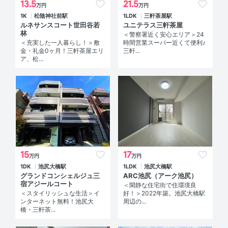
13.5
21.5
万円
万円
1K
松陰神社前駅
1LDK
三軒茶屋駅
ルネサンスコート世田谷若
ユニテラス三軒茶屋
林
＜警察署近く安心エリア＞24
＜充実した一人暮らし！＞敷
時間営業スーパー近くて便利♪
金・礼金0ヶ月！三軒茶屋エリ
三軒...
ア、松...
15
17
万円
万円
1DK
池尻大橋駅
1LDK
池尻大橋駅
グランドコンシェルジュ三
ARC池尻（アーク池尻）
宿アジールコート
＜閑静な住宅街で住環境良
＜スタイリッシュな生活＞イ
好！＞2022年築。池尻大橋駅
ンターネット無料！池尻大
周辺の...
橋・三軒茶...