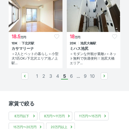
18.5
18
万円
万円
1DK
下北沢駅
2DK
池尻大橋駅
カサマリーナ
ミハス池尻
＜2人とペットの暮らし＞小型
＜モダンな外観が素敵♪＞ネッ
犬1匹OK♪下北沢エリア池ノ上
ト無料で快適便利！池尻大橋
駅...
エリア...
1
2
3
4
5
6
...
9
10
prev
next
家賃で絞る
8万円以下
8万円〜11万円
11万円〜15万円
15万円〜20万円
20万円以上