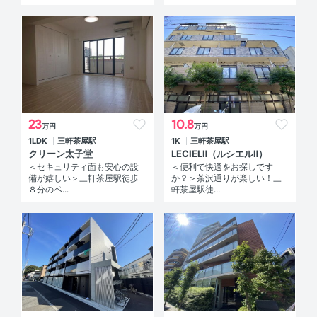
23
10.8
万円
万円
1LDK
三軒茶屋駅
1K
三軒茶屋駅
クリーン太子堂
LECIELⅡ（ルシエルⅡ）
＜セキュリティ面も安心の設
＜便利で快適をお探しです
備が嬉しい＞三軒茶屋駅徒歩
か？＞茶沢通りが楽しい！三
８分のペ...
軒茶屋駅徒...