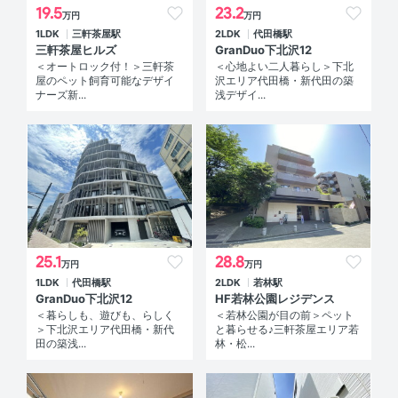
19.5
23.2
万円
万円
1LDK
三軒茶屋駅
2LDK
代田橋駅
三軒茶屋ヒルズ
GranDuo下北沢12
＜オートロック付！＞三軒茶
＜心地よい二人暮らし＞下北
屋のペット飼育可能なデザイ
沢エリア代田橋・新代田の築
ナーズ新...
浅デザイ...
25.1
28.8
万円
万円
1LDK
代田橋駅
2LDK
若林駅
GranDuo下北沢12
HF若林公園レジデンス
＜暮らしも、遊びも、らしく
＜若林公園が目の前＞ペット
＞下北沢エリア代田橋・新代
と暮らせる♪三軒茶屋エリア若
田の築浅...
林・松...