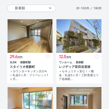
81-100件 ／ 190件
29.6
12.5
万円
万円
2LDK
桜新町駅
ワンルーム
若林駅
スタイリオ桜新町
レジディア世田谷若林
＜カウンターキッチン2LDＫ
＜セキュリティ安心！＞敷
＞礼金0ヶ月・フリーレント1
金・礼金0ヶ月！三軒茶屋エリ
ヶ月...
ア若林駅...