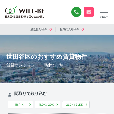
0120-840-834
無料お問い合
0
0
最近見た
物件
お気に入り
物件
世田谷区のおすすめ賃貸物件
賃貸マンション・一戸建て一覧
間取りで絞り込む
1R / 1K
1LDK / 2DK
2LDK / 3LDK