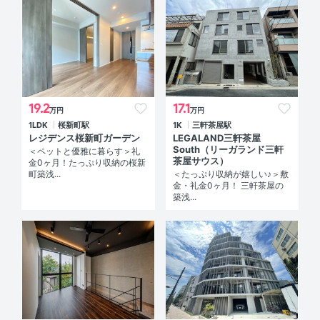
19.2
17.1
万円
万円
1LDK
桜新町駅
1K
三軒茶屋駅
レジデンス桜新町ガーデン
LEGALAND三軒茶屋
South（リーガランド三軒
＜ペットと優雅に暮らす＞礼
茶屋サウス）
金0ヶ月！たっぷり収納の桜新
町築浅...
＜たっぷり収納が嬉しい♪＞敷
金・礼金0ヶ月！ 三軒茶屋の
築浅...