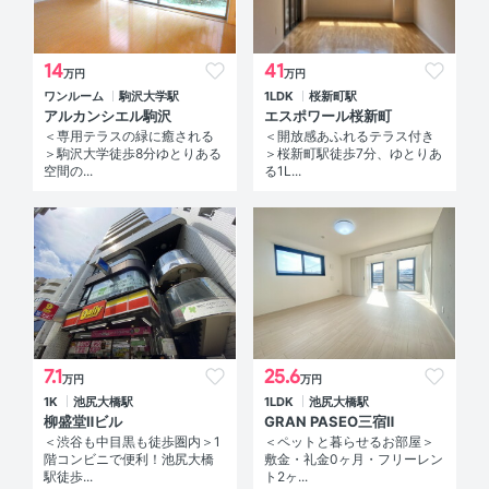
14
41
万円
万円
ワンルーム
駒沢大学駅
1LDK
桜新町駅
アルカンシエル駒沢
エスポワール桜新町
＜専用テラスの緑に癒される
＜開放感あふれるテラス付き
＞駒沢大学徒歩8分ゆとりある
＞桜新町駅徒歩7分、ゆとりあ
空間の...
る1L...
7.1
25.6
万円
万円
1K
池尻大橋駅
1LDK
池尻大橋駅
柳盛堂Ⅱビル
GRAN PASEO三宿Ⅱ
＜渋谷も中目黒も徒歩圏内＞1
＜ペットと暮らせるお部屋＞
階コンビニで便利！池尻大橋
敷金・礼金0ヶ月・フリーレン
駅徒歩...
ト2ヶ...