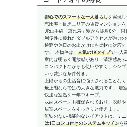
都心でのスマートな一人暮らし
を実現し
恵比寿・目黒エリアの賃貸マンションを
JR山手線「恵比寿」駅から徒歩8分、
利便性に優れたダブルアクセスが魅力の
通勤や休日のお出かけにも柔軟に対応で
す。 本物件は、
人気の1Kタイプ
で一人
室内は明るく開放感があり、清潔感あふ
コンパクトながらも使いやすく、シンプ
いう贅沢な条件付き。
上階からの生活音に悩まされることなく
最上階ならではの大きな魅力です。 居
快適な室温を一年中キープ。
収納スペースも確保されており、衣類や
居室スペースをすっきりと使えます。
無駄のない機能的なレイアウトは、ミニ
は1口コンロ付きのシステムキッチン
を