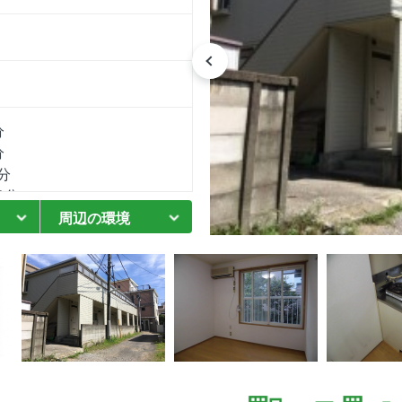
分
分
分
8分
歩8分
周辺の環境