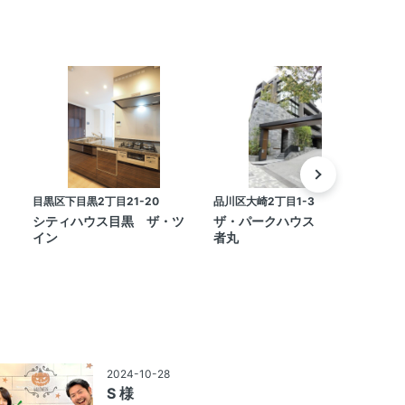
目黒区下目黒2丁目21-20
品川区大崎2丁目1-3
渋
シティハウス目黒 ザ・ツ
ザ・パークハウス 白金長
イン
者丸
2024-10-28
S 様