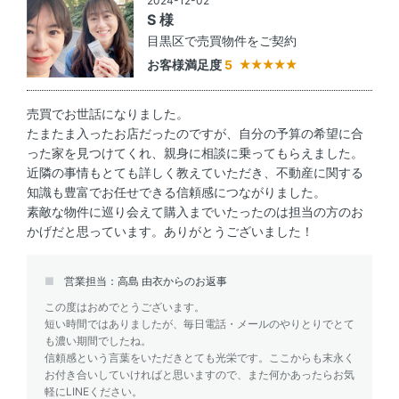
2024-12-02
S 様
目黒区で売買物件をご契約
お客様満足度
5
売買でお世話になりました。
たまたま入ったお店だったのですが、自分の予算の希望に合
った家を見つけてくれ、親身に相談に乗ってもらえました。
近隣の事情もとても詳しく教えていただき、不動産に関する
知識も豊富でお任せできる信頼感につながりました。
素敵な物件に巡り会えて購入までいたったのは担当の方のお
かげだと思っています。ありがとうございました！
営業担当：高島 由衣からのお返事
この度はおめでとうございます。
短い時間ではありましたが、毎日電話・メールのやりとりでとて
も濃い期間でしたね。
信頼感という言葉をいただきとても光栄です。ここからも末永く
お付き合いしていければと思いますので、また何かあったらお気
軽にLINEください。