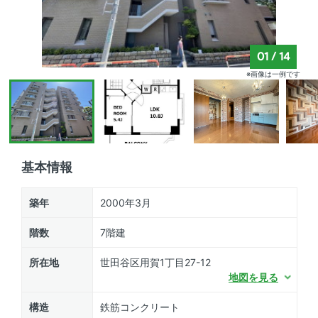
01
/
14
※画像は一例です
基本情報
築年
2000年3月
階数
7階建
所在地
世田谷区用賀1丁目27-12
地図を見る
構造
鉄筋コンクリート