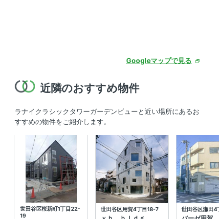
Googleマップで見る
近隣のおすすめ物件
ラナイクラシックタワーガーデンビューと近い場所にあるお
すすめの物件をご紹介します。
世田谷区桜新町1丁目22-
世田谷区用賀4丁目18-7
世田谷区瀬田4丁
19
ｙｈ ｂｌｄｇ．
バーゼ用賀