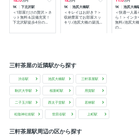
万円
万円
万円
部屋の特徴
1K
下北沢駅
1K
池尻大橋駅
1K
池尻大橋
＜1部屋だけの贅沢＞ネ
＜キレイはお好き？＞
＜快適一人暮
ウォークインクローゼット 、 全居室フローリング 、 バル
ット無料＆設備充実！
収納豊富でお部屋スッ
ら！＞インタ
コニー 、 角部屋
下北沢駅徒歩4分の...
キリ♪池尻大橋の築浅...
無料♪池尻大
の...
共用部
エレベーター 、 宅配ボックス 、 敷地内ゴミ箱
その他
三軒茶屋の近隣駅から探す
分譲賃貸 、 インターネット無料
渋谷駅
池尻大橋駅
三軒茶屋駅
駒沢大学駅
桜新町駅
用賀駅
二子玉川駅
西太子堂駅
若林駅
松陰神社前駅
世田谷駅
上町駅
三軒茶屋駅周辺の区から探す