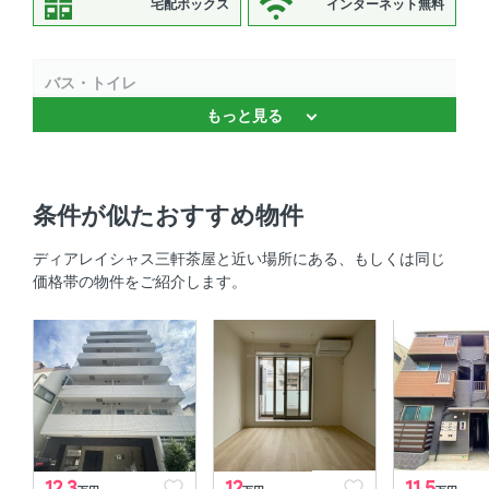
宅配ボックス
インターネット無料
バス・トイレ
もっと見る
浴室乾燥機 、 バストイレ別 、 独立洗面台 、 温水洗浄便
座
キッチン
条件が似たおすすめ物件
システムキッチン 、 2口コンロ 、 コンロ2口以上
ディアレイシャス三軒茶屋と近い場所にある、もしくは同じ
価格帯の物件をご紹介します。
セキュリティ
オートロック 、 防犯カメラ 、 ＴＶモニタ付きインターホ
ン
室内設備
エアコン 、 室内洗濯機置場
12.3
12
11.5