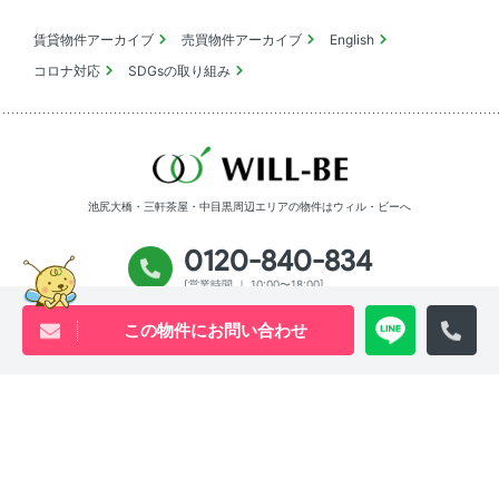
賃貸物件アーカイブ
売買物件アーカイブ
English
コロナ対応
SDGsの取り組み
池尻大橋・三軒茶屋・中目黒周辺エリアの物件は
ウィル・ビーへ
0120-840-834
[営業時間 ｜ 10:00〜18:00]
この物件にお問い合わせ
Youtube
X
Instagram
Tiktok
物件アーカイブ
プライバシーポリシー
サイトマップ
Copyright will be co.,ltd All rights reserved.