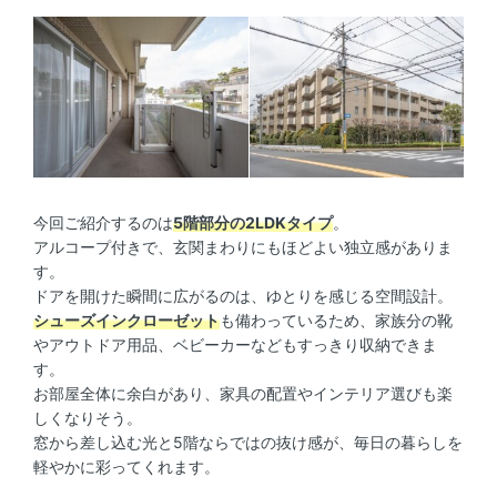
今回ご紹介するのは
5階部分の2LDKタイプ
。
アルコープ付きで、玄関まわりにもほどよい独立感がありま
す。
ドアを開けた瞬間に広がるのは、ゆとりを感じる空間設計。
シューズインクローゼット
も備わっているため、家族分の靴
やアウトドア用品、ベビーカーなどもすっきり収納できま
す。
お部屋全体に余白があり、家具の配置やインテリア選びも楽
しくなりそう。
窓から差し込む光と5階ならではの抜け感が、毎日の暮らしを
軽やかに彩ってくれます。