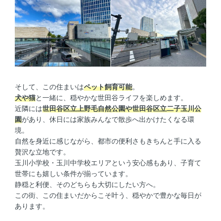
そして、この住まいは
ペット飼育可能
。
犬や猫
と一緒に、穏やかな世田谷ライフを楽しめます。
近隣には
世田谷区立上野毛自然公園や世田谷区立二子玉川公
園
があり、休日には家族みんなで散歩へ出かけたくなる環
境。
自然を身近に感じながら、都市の便利さもきちんと手に入る
贅沢な立地です。
玉川小学校・玉川中学校エリアという安心感もあり、子育て
世帯にも嬉しい条件が揃っています。
静穏と利便、そのどちらも大切にしたい方へ。
この街、この住まいだからこそ叶う、穏やかで豊かな毎日が
あります。