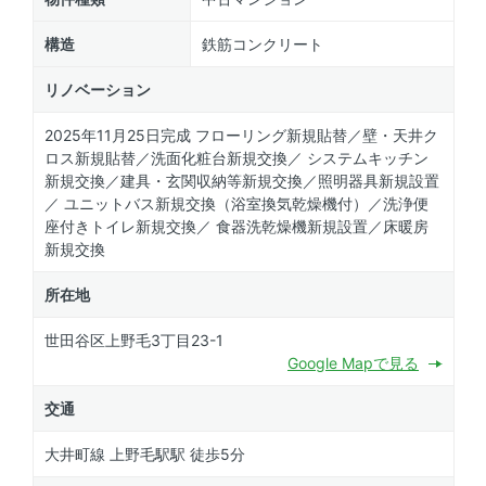
構造
鉄筋コンクリート
リノベーション
2025年11月25日完成 フローリング新規貼替／壁・天井ク
ロス新規貼替／洗面化粧台新規交換／ システムキッチン
新規交換／建具・玄関収納等新規交換／照明器具新規設置
／ ユニットバス新規交換（浴室換気乾燥機付）／洗浄便
座付きトイレ新規交換／ 食器洗乾燥機新規設置／床暖房
新規交換
所在地
世田谷区上野毛3丁目23-1
Google Mapで見る
交通
大井町線 上野毛駅駅 徒歩5分