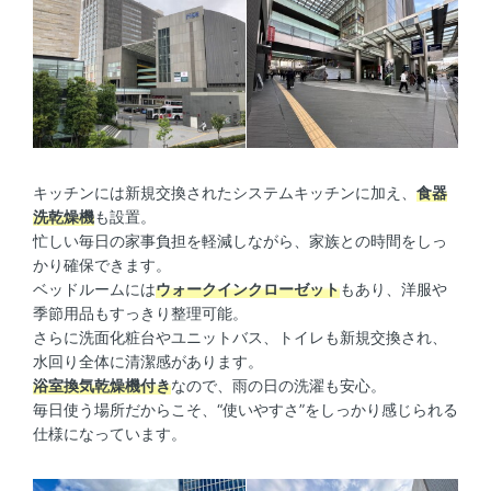
キッチンには新規交換されたシステムキッチンに加え、
食器
洗乾燥機
も設置。
忙しい毎日の家事負担を軽減しながら、家族との時間をしっ
かり確保できます。
ベッドルームには
ウォークインクローゼット
もあり、洋服や
季節用品もすっきり整理可能。
さらに洗面化粧台やユニットバス、トイレも新規交換され、
水回り全体に清潔感があります。
浴室換気乾燥機付き
なので、雨の日の洗濯も安心。
毎日使う場所だからこそ、“使いやすさ”をしっかり感じられる
仕様になっています。