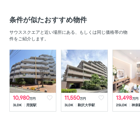
台
キッチン
条件が似たおすすめ物件
システムキッチン 、 3口以上コンロ 、 対面式キッチン 、
サウススクエアと近い場所にある、もしくは同じ価格帯の物
コンロ2口以上
件をご紹介します。
セキュリティ
オートロック 、 ＴＶモニタ付きインターホン
室内設備
床暖房 、 室内洗濯機置場
10,980
11,550
13,498
万円
万円
万円
部屋の特徴
3LDK
用賀駅
3LDK
駒沢大学駅
2SLDK
神泉
全居室フローリング 、 バルコニー 、 ウォークインクロー
ゼット 、 シューズインクローゼット 、 トランクルーム
共用部