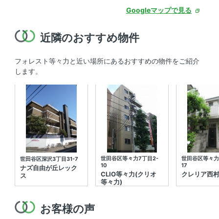
Googleマップで見る
近隣のおすすめ物件
フォレスト等々力と近い場所にあるおすすめの物件をご紹介
します。
世田谷区等々力7丁目2-
世田谷区等々力
世田谷区深沢3丁目31-7
10
17
ナズ自由が丘レック
CLIO等々力(クリオ
クレリア西
ス
等々力)
お客様の声