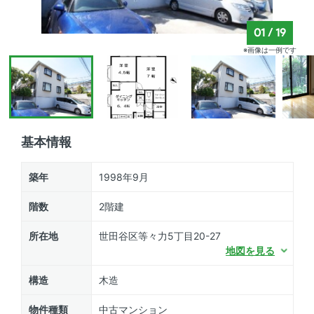
01
/
19
※画像は一例です
基本情報
築年
1998年9月
階数
2階建
所在地
世田谷区等々力5丁目20-27
地図を見る
構造
木造
物件種類
中古マンション