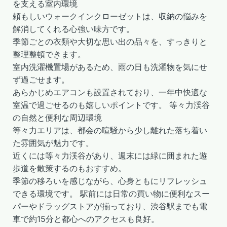
を支える室内環境
頼もしいウォークインクローゼットは、収納の悩みを
解消してくれる心強い味方です。
季節ごとの衣類や大切な思い出の品々を、すっきりと
整理整頓できます。
室内洗濯機置場があるため、雨の日も洗濯物を気にせ
ず過ごせます。
あらかじめエアコンも設置されており、一年中快適な
室温で過ごせるのも嬉しいポイントです。 等々力渓谷
の自然と便利な周辺環境
等々力エリアは、都会の喧騒から少し離れた落ち着い
た雰囲気が魅力です。
近くには等々力渓谷があり、週末には緑に囲まれた遊
歩道を散策するのもおすすめ。
季節の移ろいを感じながら、心身ともにリフレッシュ
できる環境です。 駅前には日常の買い物に便利なスー
パーやドラッグストアが揃っており、渋谷駅までも電
車で約15分と都心へのアクセスも良好。