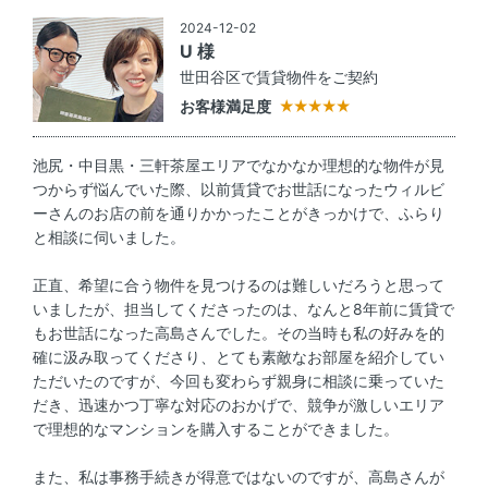
2024-12-02
U 様
世田谷区で賃貸物件をご契約
お客様満足度
池尻・中目黒・三軒茶屋エリアでなかなか理想的な物件が見
つからず悩んでいた際、以前賃貸でお世話になったウィルビ
ーさんのお店の前を通りかかったことがきっかけで、ふらり
と相談に伺いました。
正直、希望に合う物件を見つけるのは難しいだろうと思って
いましたが、担当してくださったのは、なんと8年前に賃貸で
もお世話になった高島さんでした。その当時も私の好みを的
確に汲み取ってくださり、とても素敵なお部屋を紹介してい
ただいたのですが、今回も変わらず親身に相談に乗っていた
だき、迅速かつ丁寧な対応のおかげで、競争が激しいエリア
で理想的なマンションを購入することができました。
また、私は事務手続きが得意ではないのですが、高島さんが