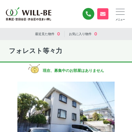
0120-840-834
無料お問い合
0
0
最近見た
物件
お気に入り
物件
フォレスト等々力
現在、募集中のお部屋はありません