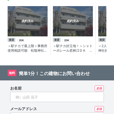
成約済み
成約済み
賃貸
賃貸
賃貸
2DK
2DK
2D
＜駅チカで最上階＞事務所
＜駅チカ好立地！＞シャト
＜2人で
使用相談可能 松陰神社前
ーポレール若林/2ＤＫ 事
神社前駅
駅徒歩2分の分譲賃貸マン
務所使用相談可能♪ 賃貸
貸マンシ
ション
マンション
簡単1分！この建物にお問い合わせ
無料
お名前
メールアドレス