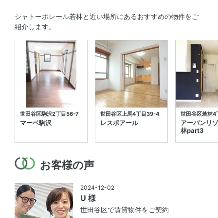
シャトーポレール若林と近い場所にあるおすすめの物件をご
紹介します。
世田谷区駒沢2丁目56-7
世田谷区上馬4丁目39-4
世田谷区若林4
マーベ駒沢
レスポアール
アーバンリ
林part3
お客様の声
2024-12-02
U 様
世田谷区で賃貸物件をご契約