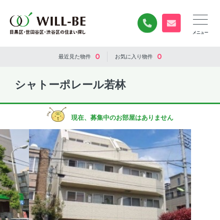
0120-840-834
無料お問い合
0
0
最近見た
物件
お気に入り
物件
シャトーポレール若林
現在、募集中のお部屋はありません