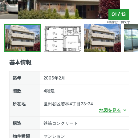
01
/
13
※画像は一例です
基本情報
築年
2006年2月
階数
4階建
所在地
世田谷区若林4丁目23-24
地図を見る
構造
鉄筋コンクリート
物件種類
マンション