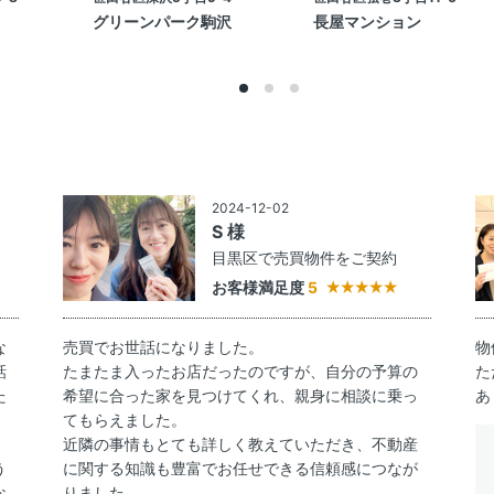
グリーンパーク駒沢
長屋マンション
2024-12-02
S 様
約
目黒区で売買物件をご契約
お客様満足度
5
な
売買でお世話になりました。
物
話
たまたま入ったお店だったのですが、自分の予算の
た
た
希望に合った家を見つけてくれ、親身に相談に乗っ
あ
てもらえました。
近隣の事情もとても詳しく教えていただき、不動産
う
に関する知識も豊富でお任せできる信頼感につなが
な
りました。