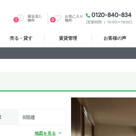
0120-840-834
最近見た
お気に入り
0
0
物件
物件
[営業時間 ｜ 10:00〜18:00]
売る・貸す
賃貸管理
お客様の声
数
8階建
地図を見る