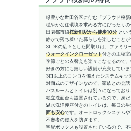
緑豊かな世田谷区に佇む「プラウド桜新
穏やかな住環境を求める方にぴったりの
田園都市線
桜新町駅から徒歩10分
とい
静かで落ち着いた暮らしを楽しむことが
3LDKの広々とした間取りは、ファミ
ウォークインクローゼット
付きの主寝室
季節ごとの衣替えも楽々こなせるので、
好きの方にも嬉しい設備が充実していま
3口以上のコンロを備えたシステムキッ
対面式のデザインなので、家族との会話
バスルームとトイレは別々になっており
独立洗面台も設置されているので、身だ
温水洗浄便座付きのトイレは、毎日の生
面も安心
です。オートロックシステムや
不審者の侵入を防ぎます。
宅配ボックスも設置されているので、不