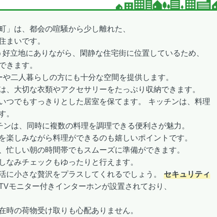
町」は、都会の喧騒から少し離れた、
住まいです。
う好立地にありながら、閑静な住宅街に位置しているため、
できます。
リーや二人暮らしの方にも十分な空間を提供します。
は、大切な衣類やアクセサリーをたっぷり収納できます。
いつでもすっきりとした居室を保てます。 キッチンは、料理
す。
チンは、同時に複数の料理を調理できる便利さが魅力。
を楽しみながら料理ができるのも嬉しいポイントです。
、忙しい朝の時間帯でもスムーズに準備ができます。
しなみチェックもゆったりと行えます。
活に小さな贅沢をプラスしてくれるでしょう。
セキュリティ
TVモニター付きインターホンが設置されており、
在時の荷物受け取りも心配ありません。