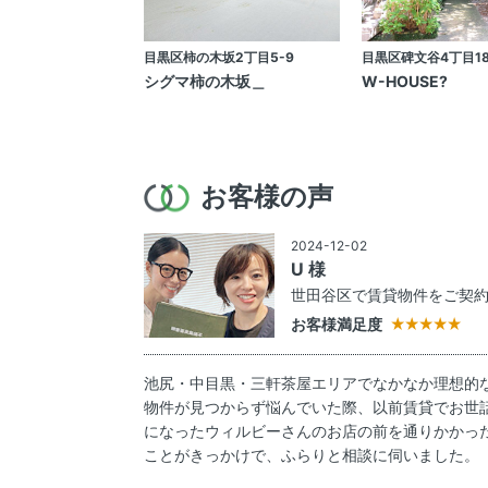
目黒区柿の木坂2丁目5-9
目黒区碑文谷4丁目18
シグマ柿の木坂＿
W-HOUSE?
お客様の声
2024-12-02
U 様
世田谷区で賃貸物件をご契
お客様満足度
池尻・中目黒・三軒茶屋エリアでなかなか理想的
物件が見つからず悩んでいた際、以前賃貸でお世
になったウィルビーさんのお店の前を通りかかっ
ことがきっかけで、ふらりと相談に伺いました。