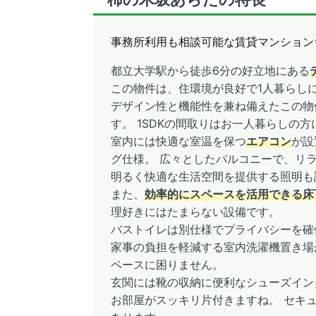
事務所利用も相談可能な賃貸マンション
都立大学駅から徒歩6分の好立地にある
この物件は、住環境が良好で1人暮らし
デザイン性と機能性を兼ね備えたこの物
す。 1SDKの間取りはお一人暮らしの
室内には快適な室温を保つ
エアコン
が設
グ仕様。 広々としたバルコニーで、リ
明るく快適な生活空間を提供する照明も
また、
効率的にスペースを活用できる床
理好きにはたまらない設備です。
バストイレは別仕様でプライバシーを確
家事の負担を軽減する室内洗濯機置き場
ペースに困りません。
玄関には靴の収納に便利なシューズイン
お部屋がスッキリ片付きますね。 セキ