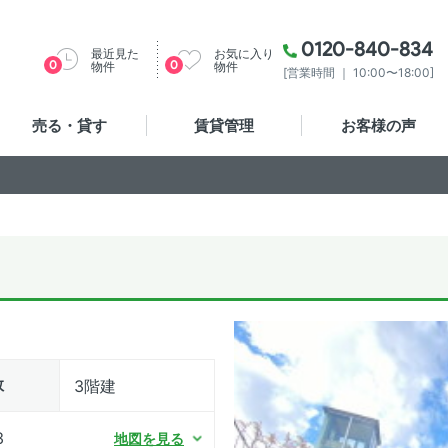
0120-840-834
最近見た
お気に入り
0
0
物件
物件
[営業時間 ｜ 10:00〜18:00]
売る・貸す
賃貸管理
お客様の声
数
3階建
3
地図を見る