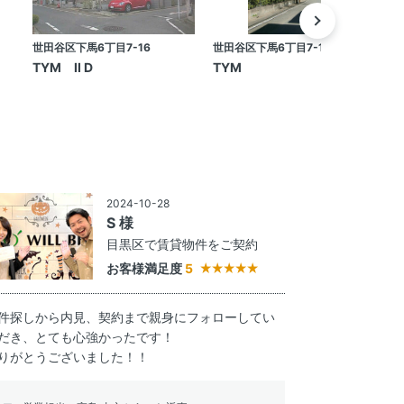
世田谷区下馬6丁目7-16
世田谷区下馬6丁目7-16
世
TYM II D
TYM
2024-10-28
S 様
目黒区で賃貸物件をご契約
お客様満足度
5
件探しから内見、契約まで親身にフォローしてい
だき、とても心強かったです！
りがとうございました！！