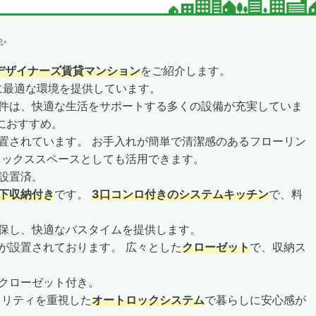
✨
デザイナーズ賃貸マンション
をご紹介します。
に最適な環境を提供しています。
件は、快適な生活をサポートする多くの設備が充実していま
方におすすめ。
置されています。 お手入れが簡単で清潔感のあるフローリン
ラックススペースとしても活用できます。
設置済。
下収納付き
です。
3口コンロ付きのシステムキッチン
で、料
保し、快適なバスタイムを提供します。
が設置されております。 広々とした
クローゼット
で、収納ス
クローゼット付き。
ュリティを重視した
オートロックシステム
で暮らしに安心感が