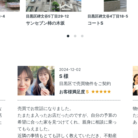
-4
目黒区碑文谷5丁目29-12
目黒区碑文谷4丁目18-5
サンセブン柿の木坂
コートS
2024-12-02
S 様
約
目黒区で売買物件をご契約
お客様満足度
5
な
売買でお世話になりました。
物
話
たまたま入ったお店だったのですが、自分の予算の
た
た
希望に合った家を見つけてくれ、親身に相談に乗っ
あ
てもらえました。
近隣の事情もとても詳しく教えていただき、不動産