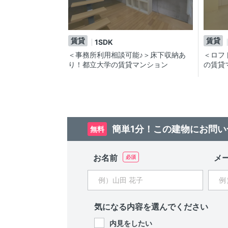
賃貸
賃貸
1SDK
＜事務所利用相談可能♪＞床下収納あ
＜ロフ
り！都立大学の賃貸マンション
の賃貸
簡単1分！この建物にお問い
無料
お名前
メ
気になる内容を選んでください
内見をしたい