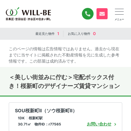
0120-840-834
無料お問い合
1
0
最近見た
物件
お気に入り
物件
このページの情報は広告情報ではありません。過去から現在
までに当サイトに掲載された不動産情報を元に生成した参考
情報です。この部屋は成約済みです。
＜美しい街並みに佇む＞宅配ボックス付
き！桜新町のデザイナーズ賃貸マンション
SOU桜新町Ⅱ（ソウ桜新町Ⅱ）
1DK
桜新町駅
お問い合わせ
30.71㎡ 物件ID：r77565