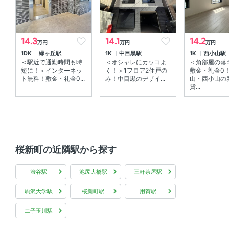
室内設備
室内洗濯機置場 、 エアコン
14.3
14.1
14.2
万円
万円
万円
1DK
緑ヶ丘駅
1K
中目黒駅
1K
西小山駅
部屋の特徴
＜駅近で通勤時間も時
＜オシャレにカッコよ
＜角部屋の落
短に！＞インターネッ
く！＞1フロア2住戸の
敷金・礼金0
メゾネット 、 全居室フローリング 、 角部屋
ト無料！敷金・礼金0...
み！中目黒のデザイ...
山・西小山の
貸...
共用部
エレベーター 、 宅配ボックス 、 敷地内ゴミ箱
その他
桜新町の近隣駅から探す
デザイナーズ
渋谷駅
池尻大橋駅
三軒茶屋駅
駒沢大学駅
桜新町駅
用賀駅
二子玉川駅