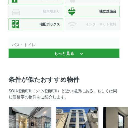
駐車場あり
独立洗面台
宅配ボックス
インターネット無料
バス・トイレ
もっと見る
バストイレ別 、 浴室乾燥機 、 追焚機能 、 温水洗浄便座
、 独立洗面台
キッチン
条件が似たおすすめ物件
システムキッチン 、 対面式キッチン 、 2口コンロ 、 コ
SOU桜新町Ⅱ（ソウ桜新町Ⅱ）と近い場所にある、もしくは同
ンロ2口以上
じ価格帯の物件をご紹介します。
セキュリティ
オートロック 、 ＴＶモニタ付きインターホン 、 防犯カメ
ラ