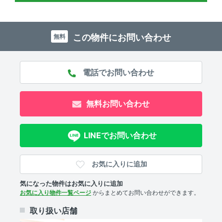
浴室乾燥機 、 独立洗面台 、 温水洗浄便座 、 バストイレ
別
キッチン
この物件にお問い合わせ
無料
システムキッチン 、 2口コンロ 、 コンロ2口以上
セキュリティ
ＴＶモニタ付きインターホン 、 オートロック 、 防犯カメ
無料お問い合わせ
ラ
室内設備
LINEでお問い合わせ
エアコン 、 室内洗濯機置場
お気に入りに追加
部屋の特徴
気になった物件はお気に入りに追加
全居室フローリング 、 角部屋
お気に入り物件一覧ページ
からまとめてお問い合わせができます。
共用部
取り扱い店舗