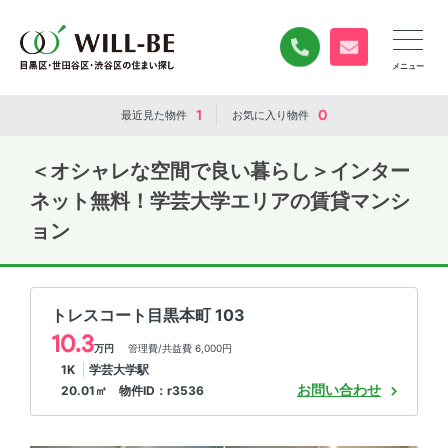
0120-840-834
無料お問い合
1
0
最近見た
物件
お気に入り
物件
＜オシャレな空間で良い暮らし＞インター
ネット無料！学芸大学エリアの賃貸マンシ
ョン
トレスコート目黒本町 103
10.3
万円
管理費/共益費 6,000円
1K
学芸大学駅
お問い合わせ
20.01㎡ 物件ID：r3536