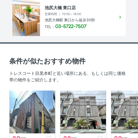
宅配ボックス
池尻大橋 東口店
営業時間 ｜ 10:00～18:00
その他
池尻大橋駅 東口から徒歩30秒
03-5722-7507
TEL：
インターネット無料
物件概要
条件が似たおすすめ物件
敷地内駐車場
-
トレスコート目黒本町と近い場所にある、もしくは同じ価格
帯の物件をご紹介します。
駐輪場
300円/月 2年分一括徴収・返金無※
要空き確認
敷金 ／ 保証金
103,000円 ／ -円
償却
-円
礼金
103,000円
仲介手数料
賃料1ヶ月分+税