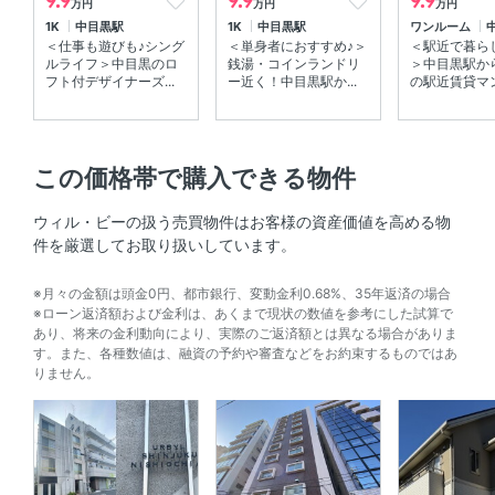
9.9
9.9
9.9
万円
万円
万円
1K
中目黒駅
1K
中目黒駅
ワンルーム
初期費用概算
約461,300円
＜仕事も遊びも♪シング
＜単身者におすすめ♪＞
＜駅近で暮ら
ルライフ＞中目黒のロ
銭湯・コインランドリ
＞中目黒駅か
内訳を見る
フト付デザイナーズ...
ー近く！中目黒駅か...
の駅近賃貸マン
めやす賃料
113,292円 ／ 月
表示
この価格帯で購入できる物件
契約期間
普通賃貸借契約 2年00ヶ月
ウィル・ビーの扱う売買物件はお客様の資産価値を高める物
保険料
火災保険料がかかります(金額はプ
件を厳選してお取り扱いしています。
ランにより異なります)
※月々の金額は頭金0円、都市銀行、変動金利0.68%、35年返済の場合
保証会社利用
※ローン返済額および金利は、あくまで現状の数値を参考にした試算で
あり、将来の金利動向により、実際のご返済額とは異なる場合がありま
初回：総賃料の50%、毎月：総賃料の1.3％
す。また、各種数値は、融資の予約や審査などをお約束するものではあ
りません。
鍵交換費用
33000円
緊急サポート
19800円/2年
リノベーション