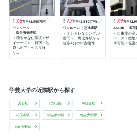
-
7.6
7.7
7.9
月
月
月
その他初期費用
万円 (2,850万円)
万円 (2,880万円)
万円 (2,
々
々
々
ワンルーム
ワンルーム
恵比寿駅
4SLDK
雀宮
落合南長崎駅
＜オシャレなシンプル
＜自由度の高
町内会費：300円/月※契約時2年分一括領収（7200円）
＜穏やかな住環境デザ
空間＞ 恵比寿駅から
ペース＞敷地
イナーズ＞ 新宿・池
徒歩4分の中古物件 ...
車可能！雀宮の
備考
袋へのアクセス良好
な...
ネット無料
学区
月光原小学校,第七中学校
学芸大学の近隣駅から探す
入居
相談
渋谷駅
代官山駅
中目黒駅
取引態様
一般
祐天寺駅
学芸大学駅
都立大学駅
情報更新日
2026年08月05日
自由が丘駅