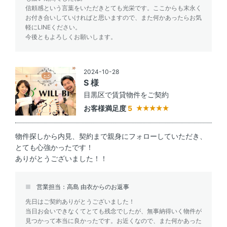
信頼感という言葉をいただきとても光栄です。ここからも末永く
お付き合いしていければと思いますので、また何かあったらお気
軽にLINEください。
今後ともよろしくお願いします。
2024-10-28
S 様
目黒区で賃貸物件をご契約
お客様満足度
5
物件探しから内見、契約まで親身にフォローしていただき、
とても心強かったです！
ありがとうございました！！
営業担当：高島 由衣からのお返事
先日はご契約ありがとうございました！
当日お会いできなくてとても残念でしたが、無事納得いく物件が
見つかって本当に良かったです。お近くなので、また何かあった