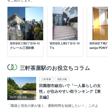
をご紹介します。
世田谷区三宿2丁目16-12
世田谷区上馬2丁目12-10
世田谷区下馬2
クレール三宿B棟
T’s
sanja PONY
三軒茶屋駅のお役立ちコラム
三軒茶屋
池尻大橋
田園都市線沿いで「一人暮らしの女
性」が住みやすい街ランキング【東
京編】
2021-05-06
「職場と現在の家が遠く、通勤時間を短縮したい！」このよ