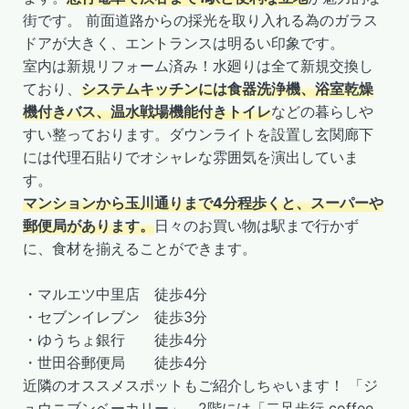
街です。 前面道路からの採光を取り入れる為のガラス
ドアが大きく、エントランスは明るい印象です。
室内は新規リフォーム済み！水廻りは全て新規交換し
ており、
システムキッチンには食器洗浄機、浴室乾燥
機付きバス、温水戦場機能付きトイレ
などの暮らしや
すい整っております。ダウンライトを設置し玄関廊下
には代理石貼りでオシャレな雰囲気を演出していま
す。
マンションから玉川通りまで4分程歩くと、スーパーや
郵便局があります。
日々のお買い物は駅まで行かず
に、食材を揃えることができます。
・マルエツ中里店 徒歩4分
・セブンイレブン 徒歩3分
・ゆうちょ銀行 徒歩4分
・世田谷郵便局 徒歩4分
近隣のオススメスポットもご紹介しちゃいます！ 「ジ
ュウニブンベーカリー」、2階には「二足歩行 coffee