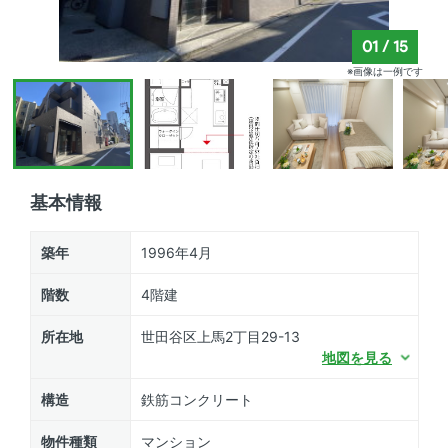
01
/
15
※画像は一例です
基本情報
築年
1996年4月
階数
4階建
所在地
世田谷区上馬2丁目29-13
地図を見る
構造
鉄筋コンクリート
物件種類
マンション