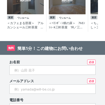
成約済み
成約済み
賃貸
賃貸
賃貸
ワンルーム
ワンルーム
1D
＜カフェまる部屋＞ アル
＜ﾍﾘﾝﾎﾞｰﾝ柄の床＞ ｱﾙｶﾝ
＜ちょっと
カンシェール三軒茶屋
ｼｪｰﾙ三軒茶屋 1R／三軒
し＞三軒
1R・Studio／本格派向
茶屋の賃貸マンション。
洗面台用
け！ デザインリノベーシ
ﾃﾞｻﾞｲﾝリノベーションの
ン
ョン済三軒茶屋の賃貸マン
異空間。ｶｳﾝﾀｰｷｯﾁﾝでﾊﾞｰﾃ
ション
ﾝ気分。
簡単1分！この建物にお問い合わせ
無料
お名前
メールアドレス
電話番号