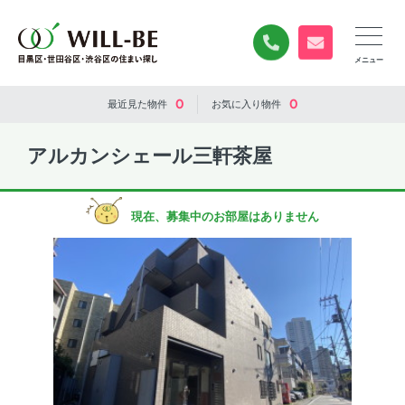
0120-840-834
無料お問い合
0
0
最近見た
物件
お気に入り
物件
アルカンシェール三軒茶屋
現在、募集中のお部屋はありません