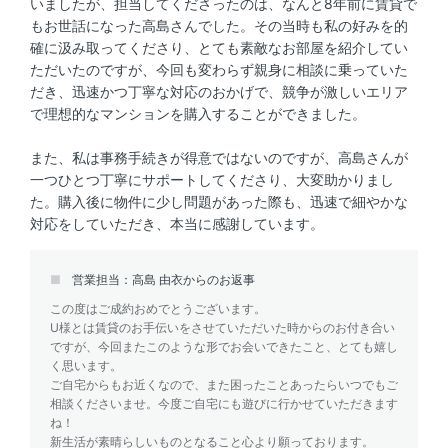
いましたが、担当してくださったのは、なんと8年前に賃貸で
もお世話になった高島さんでした。その当時も私の好みを的
確に汲み取ってくださり、とても素敵なお部屋を紹介してい
ただいたのですが、今回も変わらず親身に相談に乗っていた
だき、迅速かつ丁寧な対応のおかげで、競争が激しいエリア
で理想的なマンションを購入することができました。
また、私は事務手続きが得意ではないのですが、高島さんが
一つひとつ丁寧にサポートしてくださり、大変助かりまし
た。購入後に物件に少し問題があった際も、迅速で細やかな
対応をしていただき、本当に感謝しています。
営業担当：高島 由衣からのお返事
この度はご成約おめでとうございます。
U様とは賃貸のお手伝いをさせていただいた時からのお付き合い
ですが、今回またこのような形でお会いできたこと、とても嬉し
く思います。
ご自宅からもお近くなので、また困ったことあったらいつでもご
相談くださいませ。今度ご自宅にも遊びに行かせていただきます
ね！
新生活が素晴らしいものとなること心より願っております。