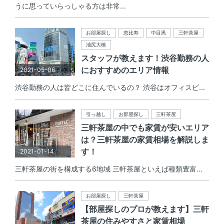
うに思っていらっしゃる方は非常...
お部屋探し
恵比寿
中目黒
三軒茶屋
池尻大橋
スタッフが教えます！渋谷勤務の人
におすすめのエリア情報
2021-05-06
渋谷勤務の人は皆どこに住んでいるの？ 渋谷はオフィスビ...
引っ越し
お部屋探し
三軒茶屋
三軒茶屋の中でも家賃が安いエリア
は？三軒茶屋の家賃相場を解説しま
す！
2021-01-14
三軒茶屋の街を構成する6地域 三軒茶屋といえば種類豊富...
お部屋探し
三軒茶屋
【部屋探しのプロが教えます】三軒
茶屋の住みやすさと家賃相場