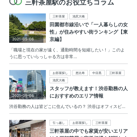
三軒茶屋駅のお役立ちコラム
三軒茶屋
池尻大橋
田園都市線沿いで「一人暮らしの女
性」が住みやすい街ランキング【東
京編】
2021-05-06
「職場と現在の家が遠く、通勤時間を短縮したい！」このよ
うに思っていらっしゃる方は非常...
お部屋探し
恵比寿
中目黒
三軒茶屋
池尻大橋
スタッフが教えます！渋谷勤務の人
におすすめのエリア情報
2021-05-06
渋谷勤務の人は皆どこに住んでいるの？ 渋谷はオフィスビ...
引っ越し
お部屋探し
三軒茶屋
三軒茶屋の中でも家賃が安いエリア