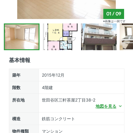
01
/
09
※画像は一例です
基本情報
築年
2015年12月
階数
4階建
所在地
世田谷区三軒茶屋2丁目38-2
地図を見る
構造
鉄筋コンクリート
物件種類
マンション