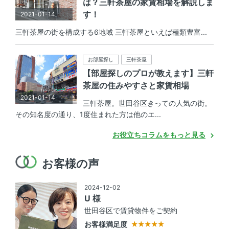
は？三軒茶屋の家賃相場を解説しま
す！
2021-01-14
三軒茶屋の街を構成する6地域 三軒茶屋といえば種類豊富...
お部屋探し
三軒茶屋
【部屋探しのプロが教えます】三軒
茶屋の住みやすさと家賃相場
2021-01-14
三軒茶屋。世田谷区きっての人気の街。
その知名度の通り、1度住まれた方は他のエ...
お役立ちコラムをもっと見る
お客様の声
2024-12-02
U 様
世田谷区で賃貸物件をご契約
お客様満足度