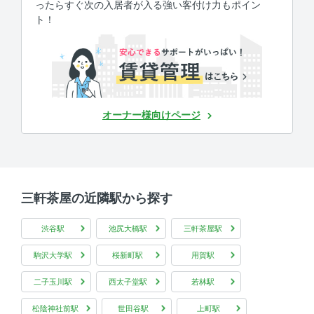
ったらすぐ次の入居者が入る強い客付け力もポイン
ト！
オーナー様向けページ
三軒茶屋の近隣駅から探す
渋谷駅
池尻大橋駅
三軒茶屋駅
駒沢大学駅
桜新町駅
用賀駅
二子玉川駅
西太子堂駅
若林駅
松陰神社前駅
世田谷駅
上町駅