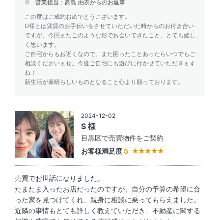
営業担当：高島 由衣からのお返事
この度はご成約おめでとうございます。
U様とは賃貸のお手伝いをさせていただいた時からのお付き合い
ですが、今回またこのような形でお会いできたこと、とても嬉し
く思います。
ご自宅からもお近くなので、また困ったことあったらいつでもご
相談くださいませ。今度ご自宅にも遊びに行かせていただきます
ね！
新生活が素晴らしいものとなること心より願っております。
2024-12-02
S 様
目黒区で売買物件をご契約
お客様満足度
5
売買でお世話になりました。
たまたま入ったお店だったのですが、自分の予算の希望に合
った家を見つけてくれ、親身に相談に乗ってもらえました。
近隣の事情もとても詳しく教えていただき、不動産に関する