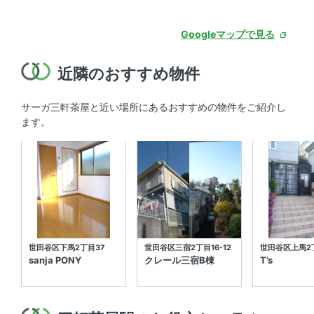
Googleマップで見る
近隣のおすすめ物件
サーガ三軒茶屋と近い場所にあるおすすめの物件をご紹介し
ます。
世田谷区下馬2丁目37
世田谷区三宿2丁目16-12
世田谷区上馬2丁
sanja PONY
クレール三宿B棟
T’s