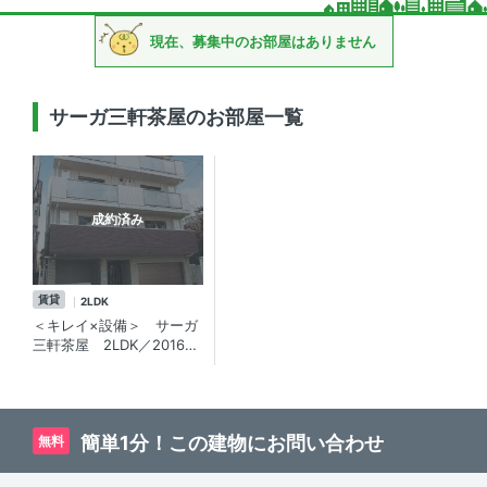
現在、募集中のお部屋はありません
サーガ三軒茶屋のお部屋一覧
成約済み
賃貸
2LDK
＜キレイ×設備＞ サーガ
三軒茶屋 2LDK／2016年
築・三軒茶屋駅 徒歩9分・
角部屋2面採光の賃貸マン
ション
簡単1分！この建物にお問い合わせ
無料