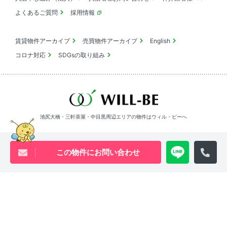
よくあるご質問
採用情報
賃貸物件アーカイブ
売買物件アーカイブ
English
コロナ対応
SDGsの取り組み
池尻大橋・三軒茶屋・中目黒周辺エリアの物件は
ウィル・ビーへ
0120-840-834
この物件にお問い合わせ
[営業時間 ｜ 10:00〜18:00]
Youtube
X
Instagram
Tiktok
物件アーカイブ
プライバシーポリシー
サイトマップ