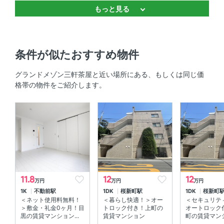
もっと見る
システムキッチン 、 3口以上コンロ 、 コンロ2口以上
セキュリティ
条件が似たおすすめ物件
オートロック 、 ＴＶモニタ付きインターホン
グランドメゾン三軒茶屋と近い場所にある、もしくは同じ価
室内設備
格帯の物件をご紹介します。
室内洗濯機置場 、 エアコン
部屋の特徴
バルコニー 、 全居室フローリング
共用部
11.8
12
12
万円
万円
万円
宅配ボックス 、 エレベーター 、 敷地内ゴミ箱
1K
不動前駅
1DK
桜新町駅
1DK
桜新町
＜ネット使用料無料！
＜暮らし快適！＞オー
＜セキュリテ
その他
＞敷金・礼金0ヶ月！目
トロック付き！上町の
オートロック
黒の賃貸マンション...
賃貸マンション
町の賃貸マンシ