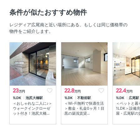
バルコニー 、 全居室フローリング 、 角部屋
条件が似たおすすめ物件
共用部
レジディア広尾南と近い場所にある、もしくは同じ価格帯の
物件をご紹介します。
エレベーター 、 宅配ボックス 、 敷地内ゴミ箱
23
22.8
22.4
万円
万円
万円
1LDK
池尻大橋駅
1LDK
不動前駅
1LDK
広尾駅
＜おしゃれな二人に♪＞
＜Wi-Fi無料で快適生活
＜ペットと暮
ウォークインクローゼ
＞敷金・礼金0ヶ月！目
1LDK＞設備
ット付き！池尻大橋...
黒の築浅賃貸...
屋・広尾駅の賃