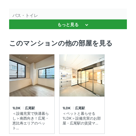
バス・トイレ
もっと見る
独立洗面台 、 温水洗浄便座 、 バストイレ別 、 浴室乾燥
機 、 追焚機能 、 追焚機能
このマンションの他の部屋を見る
キッチン
システムキッチン 、 2口コンロ 、 コンロ2口以上
セキュリティ
オートロック 、 ＴＶモニタ付きインターホン 、 防犯カメ
ラ
室内設備
1LDK
広尾駅
1LDK
広尾駅
＜設備充実で快適暮ら
＜ペットと暮らせる
室内洗濯機置場 、 エアコン
し＞南西向き！広尾・
1LDK＞設備充実のお部
恵比寿エリアのペッ
屋・広尾駅の賃貸マ...
ト...
部屋の特徴