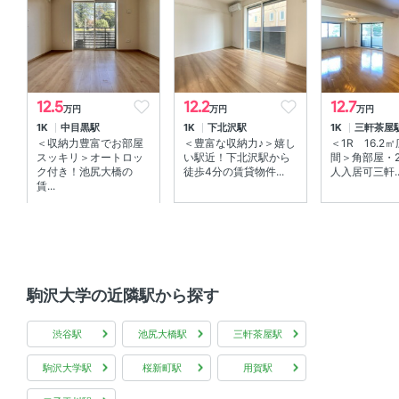
ン
室内設備
エアコン 、 室内洗濯機置場
12.5
12.2
12.7
万円
万円
万円
部屋の特徴
1K
中目黒駅
1K
下北沢駅
1K
三軒茶屋
＜収納力豊富でお部屋
＜豊富な収納力♪＞嬉し
＜1R 16.2
シューズインクローゼット
スッキリ＞オートロッ
い駅近！下北沢駅から
間＞角部屋・
ク付き！池尻大橋の
徒歩4分の賃貸物件...
人入居可三軒..
賃...
共用部
宅配ボックス 、 敷地内ゴミ箱
その他
駒沢大学の近隣駅から探す
インターネット無料
渋谷駅
池尻大橋駅
三軒茶屋駅
駒沢大学駅
桜新町駅
用賀駅