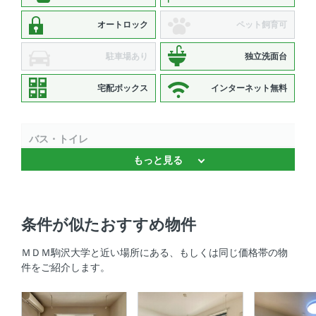
オートロック
ペット飼育可
駐車場あり
独立洗面台
宅配ボックス
インターネット無料
バス・トイレ
もっと見る
バストイレ別 、 独立洗面台 、 温水洗浄便座 、 浴室乾燥
機
キッチン
条件が似たおすすめ物件
システムキッチン 、 2口コンロ 、 コンロ2口以上
ＭＤＭ駒沢大学と近い場所にある、もしくは同じ価格帯の物
件をご紹介します。
セキュリティ
オートロック 、 防犯カメラ 、 ＴＶモニタ付きインターホ