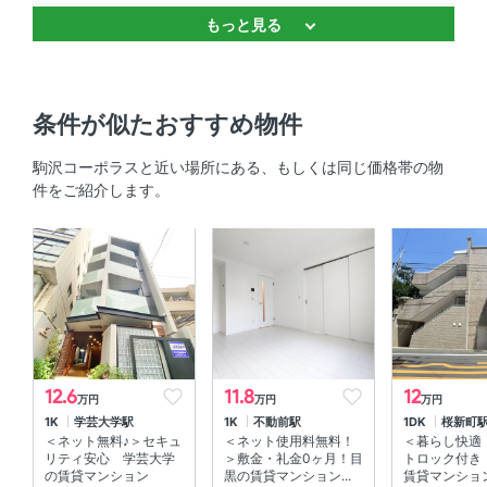
もっと見る
バストイレ別 、 温水洗浄便座 、 追焚機能
キッチン
条件が似たおすすめ物件
ガスコンロ対応
駒沢コーポラスと近い場所にある、もしくは同じ価格帯の物
室内設備
件をご紹介します。
エアコン
部屋の特徴
専用庭
その他
12.6
11.8
12
万円
万円
万円
分譲賃貸
1K
学芸大学駅
1K
不動前駅
1DK
桜新町
＜ネット無料♪＞セキュ
＜ネット使用料無料！
＜暮らし快適
リティ安心 学芸大学
＞敷金・礼金0ヶ月！目
トロック付き
の賃貸マンション
黒の賃貸マンション...
賃貸マンショ