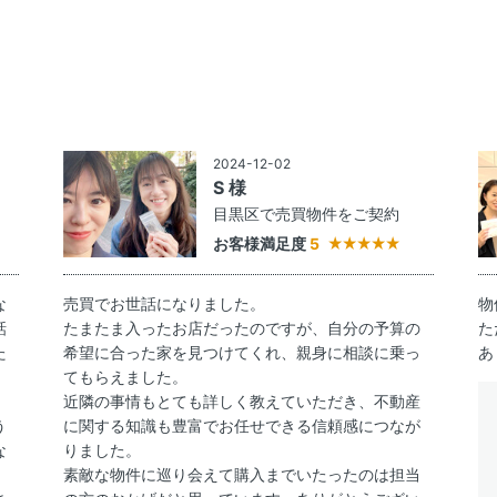
2024-12-02
S 様
約
目黒区で売買物件をご契約
お客様満足度
5
な
売買でお世話になりました。
物
話
たまたま入ったお店だったのですが、自分の予算の
た
た
希望に合った家を見つけてくれ、親身に相談に乗っ
あ
てもらえました。
近隣の事情もとても詳しく教えていただき、不動産
う
に関する知識も豊富でお任せできる信頼感につなが
な
りました。
し
素敵な物件に巡り会えて購入までいたったのは担当