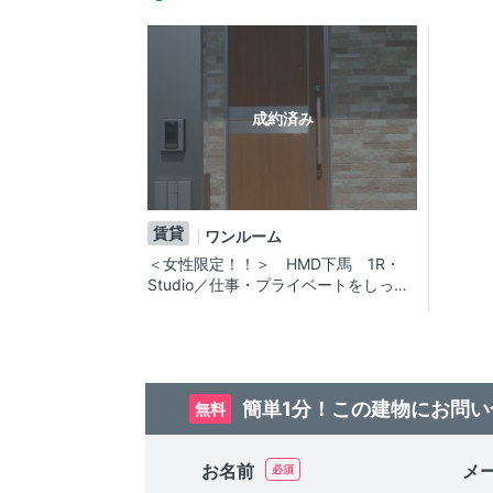
成約済み
賃貸
ワンルーム
＜女性限定！！＞ HMD下馬 1R・
Studio／仕事・プライベートをしっか
り分けたいキャリアウーマンへ。学芸
大学駅の賃貸アパート
簡単1分！この建物にお問い
無料
お名前
メ