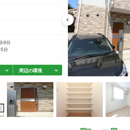
歩9分
5分
周辺の環境