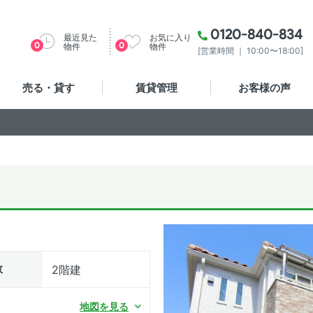
0120-840-834
最近見た
お気に入り
0
0
物件
物件
[営業時間 ｜ 10:00〜18:00]
売る・貸す
賃貸管理
お客様の声
数
2階建
地図を見る