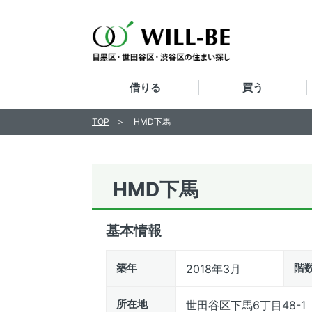
借りる
買う
TOP
HMD下馬
HMD下馬
基本情報
築年
階
2018年3月
所在地
世田谷区下馬6丁目48-1