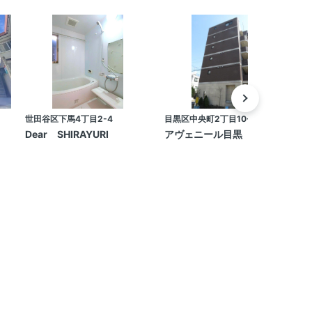
世田谷区下馬4丁目2-4
目黒区中央町2丁目10-1
目
Dear SHIRAYURI
アヴェニール目黒
F