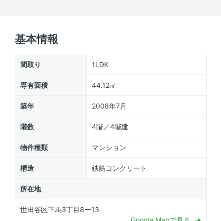
基本情報
間取り
1LDK
専有面積
44.12㎡
築年
2008年7月
階数
4階／4階建
物件種類
マンション
構造
鉄筋コンクリート
所在地
世田谷区下馬3丁目8ー13
Google Mapで見る