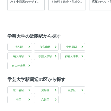
み！中目黒のデザイ...
ト無料！敷金・礼金0...
広尾のペット飼
学芸大学の近隣駅から探す
渋谷駅
代官山駅
中目黒駅
祐天寺駅
学芸大学駅
都立大学駅
自由が丘駅
学芸大学駅周辺の区から探す
世田谷区
渋谷区
目黒区
港区
品川区