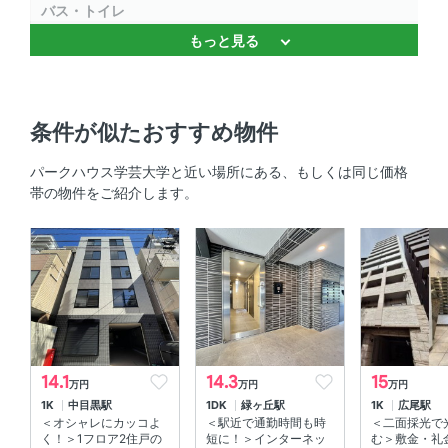
バス・トイレ
もっと見る
独立洗面台 、 温水洗浄便座 、 バストイレ別 、 浴室乾燥
機 、 追焚機能 、 追焚機能
セキュリティ
条件が似たおすすめ物件
オートロック 、 ＴＶモニタ付きインターホン
パークハウス学芸大学と近い場所にある、もしくは同じ価格
帯の物件をご紹介します。
室内設備
室内洗濯機置場 、 エアコン 、 床暖房
部屋の特徴
最上階 、 バルコニー
14.1
14.3
15
万円
万円
万円
1K
中目黒駅
1DK
緑ヶ丘駅
1K
広尾駅
＜オシャレにカッコよ
＜駅近で通勤時間も時
＜二面採光で
く！＞1フロア2住戸の
短に！＞インターネッ
む＞敷金・礼