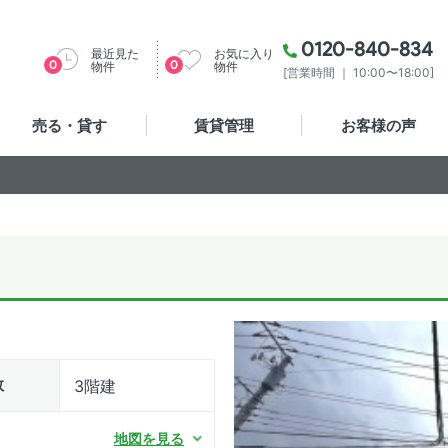
0120-840-834
最近見た
お気に入り
0
0
物件
物件
[営業時間 ｜ 10:00〜18:00]
売る・貸す
賃貸管理
お客様の声
数
3階建
地図を見る