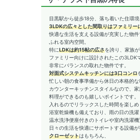
目黒駅から徒歩18分、落ち着いた住環
3LDKの広々とした間取りはファミリー
快適な生活を支える設備が充実した物件
ふれる室内空間。
特に
LDKは約15帖の広さ
を誇り、家族が
ファミリー向けに設計されたこの3LD
非常にバランスの取れた物件です。
対面式システムキッチンには3口コンロ
忙しい朝の食事準備から休日の本格的な
カウンターキッチンスタイルなので、家
料理ができるのも嬉しいポイントです
入れるのでリラックスした時間を楽しめ
浴室乾燥機も備えており、雨の日の洗濯
温水洗浄便座付きのトイレや室内洗濯機
日々の生活を快適にサポートする設備が
クローゼット
はもちろん、