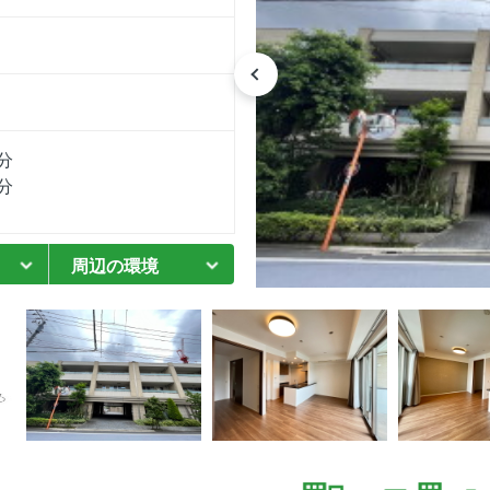
分
分
周辺の環境