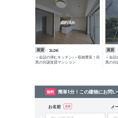
成約済み
賃貸
賃貸
3LDK
＜会話の弾むキッチン♪＞収納豊富！目
＜会話
黒の分譲賃貸マンション
黒の分
簡単1分！この建物にお問い
無料
お名前
メ