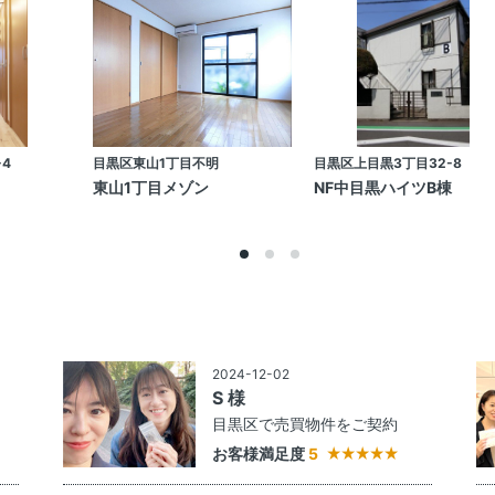
4
目黒区東山1丁目不明
目黒区上目黒3丁目32-8
東山1丁目メゾン
NF中目黒ハイツB棟
2024-12-02
S 様
約
目黒区で売買物件をご契約
お客様満足度
5