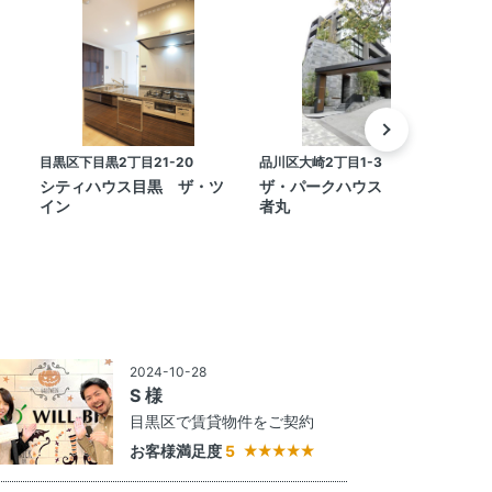
目黒区下目黒2丁目21-20
品川区大崎2丁目1-3
渋
シティハウス目黒 ザ・ツ
ザ・パークハウス 白金長
イン
者丸
2024-10-28
S 様
目黒区で賃貸物件をご契約
お客様満足度
5