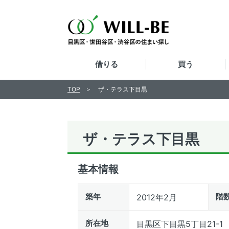
借りる
買う
TOP
ザ・テラス下目黒
ザ・テラス下目黒
基本情報
築年
階
2012年2月
所在地
目黒区下目黒5丁目21-1