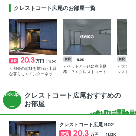
クレストコート広尾のお部屋一覧
成約済み
20.3
賃貸
賃貸
1LDK
1L
万円
賃貸
1LDK
＜ペットと一緒に在宅勤
＜大切な
＜都会の喧騒を離れた上質
務！？＞クレストコート広
レストコー
な暮らし＞インターネット
尾 １LDK ／広尾の新築
／広尾エ
無料！広尾駅徒歩6分の賃
賃貸マンション
ンション
貸マンション
クレストコート広尾おすすめの
お部屋
クレストコート広尾 902
20.3
賃貸
1LDK
万円