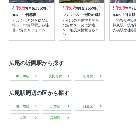
15.5
15.7
15.9
月
月
月
万円 (5,799万円)
万円 (5,899万円)
万円 (5
々
々
々
1LK
中目黒駅
ワンルーム
池尻大橋駅
1LDK
神泉駅
＜歩くほど好きになる
＜都会の利便性と豊か
＜渋谷が生活
街＞ 中目黒駅から徒
な自然を一緒に満喫
神泉駅・渋谷
歩12分のリフォーム...
＞ 池尻大橋駅徒歩5
大橋駅が徒歩圏
分...
広尾の近隣駅から探す
中目黒駅
恵比寿駅
広尾駅
広尾駅周辺の区から探す
世田谷区
渋谷区
目黒区
港区
品川区