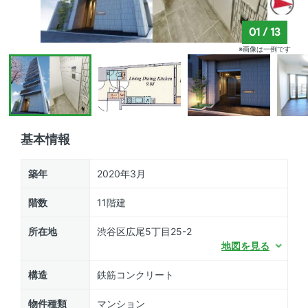
01
/
13
※画像は一例です
基本情報
築年
2020年3月
階数
11階建
所在地
渋谷区広尾5丁目25-2
地図を見る
構造
鉄筋コンクリート
物件種類
マンション