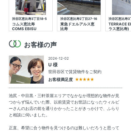
渋谷区恵比寿3丁目18-5
渋谷区恵比寿2丁目27-16
渋谷区恵比寿3丁
コムス恵比寿
東急ドエルアルス恵
TERRACE E
COMS EBISU
比寿
ラス恵比寿)
お客様の声
2024-12-02
U 様
世田谷区で賃貸物件をご契約
お客様満足度
池尻・中目黒・三軒茶屋エリアでなかなか理想的な物件が見
つからず悩んでいた際、以前賃貸でお世話になったウィルビ
ーさんのお店の前を通りかかったことがきっかけで、ふらり
と相談に伺いました。
正直、希望に合う物件を見つけるのは難しいだろうと思って