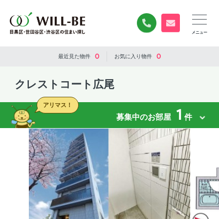
0120-840-834
無料お問い合
0
0
最近見た
物件
お気に入り
物件
クレストコート広尾
アリマス！
1
募集中のお部屋
件