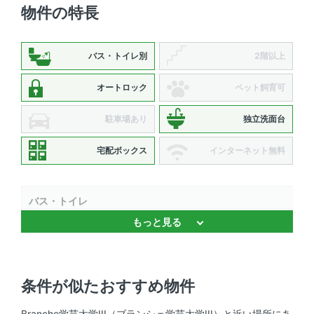
物件の特長
バス・トイレ別
2階以上
オートロック
ペット飼育可
駐車場あり
独立洗面台
宅配ボックス
インターネット無料
バス・トイレ
もっと見る
バストイレ別 、 追焚機能 、 独立洗面台 、 温水洗浄便座
キッチン
条件が似たおすすめ物件
システムキッチン 、 2口コンロ 、 コンロ2口以上
Branche学芸大学III（ブランシェ学芸大学III）と近い場所にあ