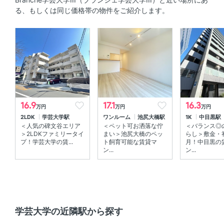
セキュリティ
る、もしくは同じ価格帯の物件をご紹介します。
オートロック 、 ＴＶモニタ付きインターホン 、 防犯カメ
ラ
室内設備
エアコン 、 室内洗濯機置場
部屋の特徴
16.9
17.1
16.3
万円
万円
万円
2LDK
学芸大学駅
ワンルーム
池尻大橋駅
1K
中目黒駅
バルコニー 、 全居室フローリング 、 角部屋
＜人気の碑文谷エリア
＜ペット可お洒落な佇
＜バランス◎
＞2LDKファミリータイ
まい＞池尻大橋のペッ
らし＞敷金・
共用部
プ！学芸大学の賃...
ト飼育可能な賃貸マ
月！中目黒の
ン...
ン...
宅配ボックス 、 敷地内ゴミ箱
その他
デザイナーズ
学芸大学の近隣駅から探す