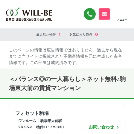
0120-840-834
無料お問い合
1
0
最近見た
物件
お気に入り
物件
このページの情報は広告情報ではありません。過去から現在
までに当サイトに掲載された不動産情報を元に生成した参考
情報です。この部屋は成約済みです。
＜バランス◎の一人暮らし＞ネット無料♪駒
場東大前の賃貸マンション
フォセット駒場
ワンルーム
駒場東大前駅
お問い合わせ
26.95㎡ 物件ID：r79330