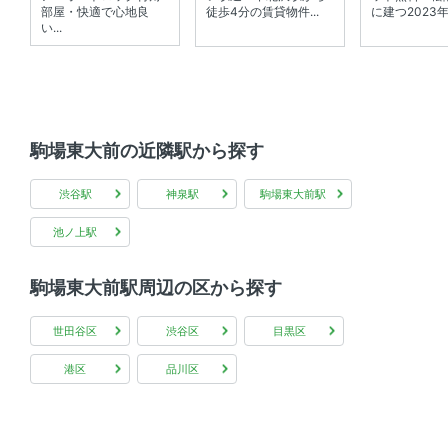
共用部
部屋・快適で心地良
徒歩4分の賃貸物件...
に建つ2023年完
い...
宅配ボックス
その他
インターネット無料
駒場東大前の近隣駅から探す
渋谷駅
神泉駅
駒場東大前駅
池ノ上駅
駒場東大前駅周辺の区から探す
世田谷区
渋谷区
目黒区
港区
品川区