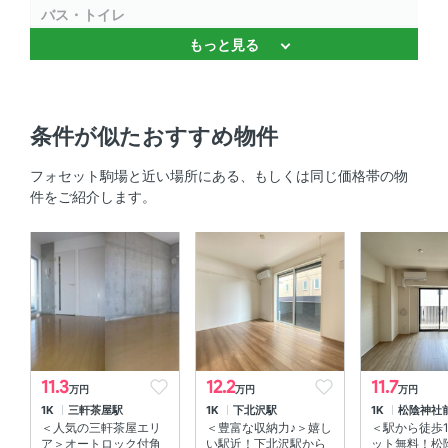
バス・トイレ
もっと見る
バストイレ別 、 温水洗浄便座 、 独立洗面台
キッチン
条件が似たおすすめ物件
システムキッチン 、 IHクッキングヒーター
フォセット駒場と近い場所にある、もしくは同じ価格帯の物
セキュリティ
件をご紹介します。
オートロック 、 ＴＶモニタ付きインターホン 、 防犯カメ
ラ
室内設備
室内洗濯機置場 、 エアコン
部屋の特徴
11.3
12.2
11.7
万円
万円
万円
1K
三軒茶屋駅
1K
下北沢駅
1K
松陰神社
バルコニー
＜人気の三軒茶屋エリ
＜豊富な収納力♪＞嬉し
＜駅から徒歩1
ア＞オートロック付角
い駅近！下北沢駅から
ット無料！松