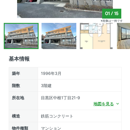
01
/
15
※画像は一例です
基本情報
築年
1996年3月
階数
3階建
所在地
目黒区中根1丁目21-9
地図を見る
構造
鉄筋コンクリート
物件種類
マンション