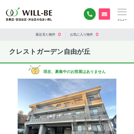
0120-840-834
無料お問い合
0
0
最近見た
物件
お気に入り
物件
クレストガーデン自由が丘
現在、募集中のお部屋はありません