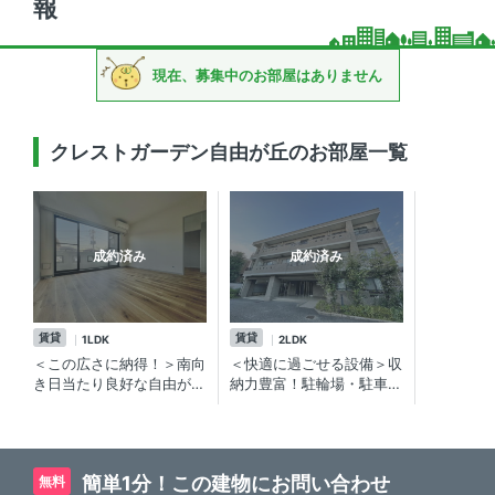
報
現在、募集中のお部屋はありません
クレストガーデン自由が丘のお部屋一覧
成約済み
成約済み
賃貸
賃貸
1LDK
2LDK
＜この広さに納得！＞南向
＜快適に過ごせる設備＞収
き日当たり良好な自由が丘
納力豊富！駐輪場・駐車場
の賃貸マンション
有り 自由が丘の賃貸マン
ション
簡単1分！この建物にお問い合わせ
無料