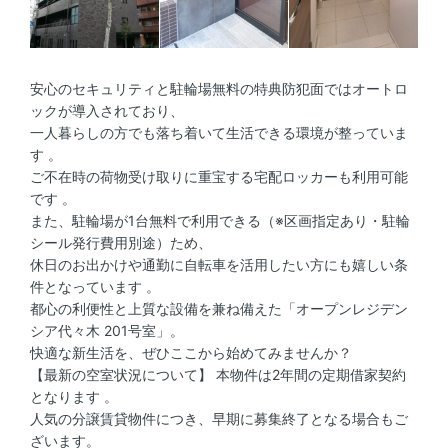
安心のセキュリティと駐輪場無料の特典防犯面ではオートロ
ックが導入されており、
一人暮らしの方でも落ち着いて生活できる環境が整っていま
す 。
ご不在時の荷物受け取りに重宝する宅配ロッカーも利用可能
です 。
また、駐輪場が1台無料で利用できる（※区画指定あり・駐輪
シール発行費用別途）ため、
休日のお出かけや通勤に自転車を活用したい方にも嬉しい条
件となっています 。
都心の利便性と上質な設備を兼ね備えた「オープンレジデン
シア代々木 201号室」。
快適な新生活を、ぜひここから始めてみませんか？
【最新の空室状況について】 本物件は2年間の定期借家契約
となります 。
人気の分譲賃貸物件につき、早期に募集終了となる場合もご
ざいます。