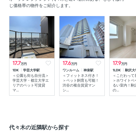
口以上
じ価格帯の物件をご紹介します。
セキュリティ
オートロック 、 ＴＶモニタ付きインターホン 、 防犯カメ
ラ
室内設備
室内洗濯機置場 、 エアコン 、 床暖房
17.7
17.6
17.9
万円
万円
万円
1DK
学芸大学駅
ワンルーム
神泉駅
1LDK
駒沢大
部屋の特徴
＜公園も街も自分流＞
＜フィットネス付き！
＜こだわって
学芸大学・都立大学エ
＞ペット飼育も可能！
＞ホワイトベ
バルコニー 、 角部屋
リアのペット可賃貸
渋谷の複合賃貸マン
るい室内！駒
マ...
シ...
の...
共用部
エレベーター 、 敷地内ゴミ箱 、 宅配ボックス
その他
代々木の近隣駅から探す
分譲賃貸