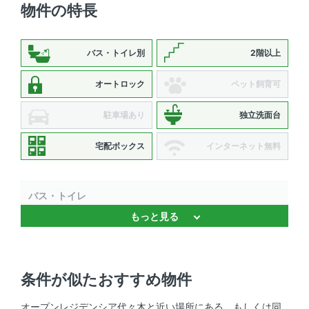
物件の特長
バス・トイレ別
2階以上
オートロック
ペット飼育可
駐車場あり
独立洗面台
宅配ボックス
インターネット無料
バス・トイレ
もっと見る
バストイレ別 、 浴室乾燥機 、 追焚機能 、 独立洗面台 、
ミストサウナ
キッチン
条件が似たおすすめ物件
システムキッチン 、 3口以上コンロ 、 食洗機 、 コンロ2
オープンレジデンシア代々木と近い場所にある、もしくは同