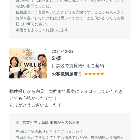
短い時間ではありましたが、毎日電話・メールのやりとりでとて
も濃い期間でしたね。
信頼感という言葉をいただきとても光栄です。ここからも末永く
お付き合いしていければと思いますので、また何かあったらお気
軽にLINEください。
今後ともよろしくお願いします。
2024-10-28
S 様
目黒区で賃貸物件をご契約
お客様満足度
5
物件探しから内見、契約まで親身にフォローしていただき、
とても心強かったです！
ありがとうございました！！
営業担当：高島 由衣からのお返事
先日はご契約ありがとうございました！
当日お会いできなくてとても残念でしたが、無事納得いく物件が