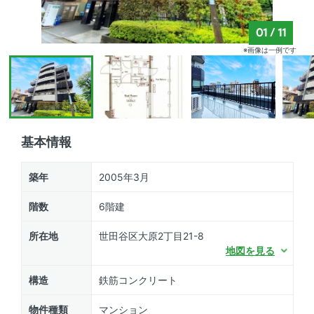
01
/
11
※画像は一例です
基本情報
築年
2005年3月
階数
6階建
所在地
世田谷区大原2丁目21-8
地図を見る
構造
鉄筋コンクリート
物件種類
マンション