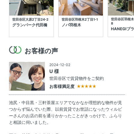
世田谷区羽根木2
世田谷区大原2丁目24-2
世田谷区羽根木2丁目1-1
8
グランパーク代田橋
ノバ羽根木
HANEGIプ
お客様の声
2024-12-02
U 様
世田谷区で賃貸物件をご契約
お客様満足度
池尻・中目黒・三軒茶屋エリアでなかなか理想的な物件が見
つからず悩んでいた際、以前賃貸でお世話になったウィルビ
ーさんのお店の前を通りかかったことがきっかけで、ふらり
と相談に伺いました。