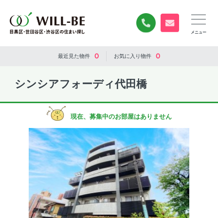
0120-840-834
無料お問い合
0
0
最近見た
物件
お気に入り
物件
シンシアフォーディ代田橋
現在、募集中のお部屋はありません