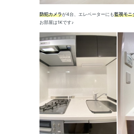
防犯カメラ
が4台、エレベーターにも
監視モニ
お部屋は1Kです♪