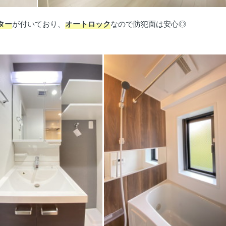
ター
が付いており、
オートロック
なので防犯面は安心◎