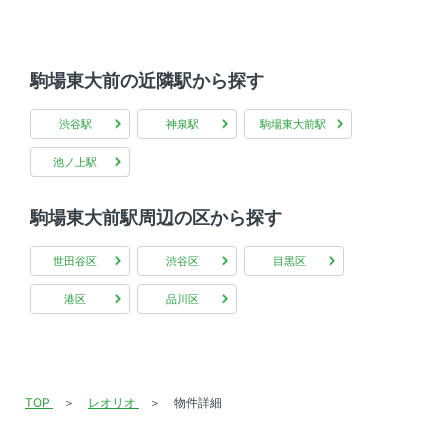
敷地内ゴミ箱 、 宅配ボックス
その他
駒場東大前の近隣駅から探す
インターネット無料 、 デザイナーズ
渋谷駅
神泉駅
駒場東大前駅
池ノ上駅
駒場東大前駅周辺の区から探す
世田谷区
渋谷区
目黒区
港区
品川区
TOP
レオリオ
物件詳細