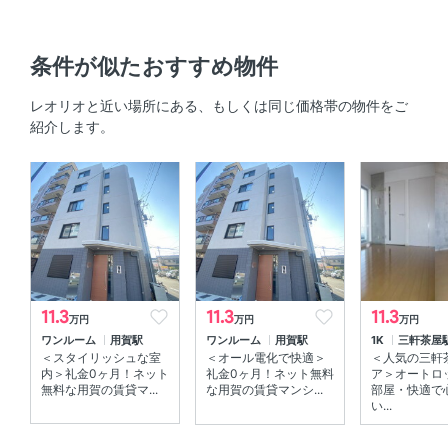
座
キッチン
条件が似たおすすめ物件
2口コンロ 、 IHクッキングヒーター 、 システムキッチン
レオリオと近い場所にある、もしくは同じ価格帯の物件をご
、 コンロ2口以上
紹介します。
セキュリティ
オートロック 、 ＴＶモニタ付きインターホン 、 防犯カメ
ラ
室内設備
室内洗濯機置場 、 エアコン
11.3
11.3
11.3
万円
万円
万円
ワンルーム
用賀駅
ワンルーム
用賀駅
1K
三軒茶屋
部屋の特徴
＜スタイリッシュな室
＜オール電化で快適＞
＜人気の三軒
内＞礼金0ヶ月！ネット
礼金0ヶ月！ネット無料
ア＞オートロ
角部屋 、 全居室フローリング
無料な用賀の賃貸マ...
な用賀の賃貸マンシ...
部屋・快適で
い...
共用部