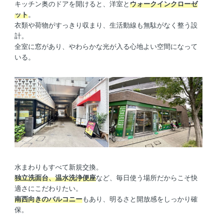
キッチン奥のドアを開けると、洋室と
ウォークインクローゼ
ット
。
衣類や荷物がすっきり収まり、生活動線も無駄がなく整う設
計。
全室に窓があり、やわらかな光が入る心地よい空間になって
いる。
水まわりもすべて新規交換。
独立洗面台、温水洗浄便座
など、毎日使う場所だからこそ快
適さにこだわりたい。
南西向きのバルコニー
もあり、明るさと開放感をしっかり確
保。