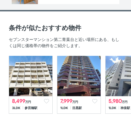
総戸数
-
土地面積
-㎡
条件が似たおすすめ物件
権利
所有権
セブンスターマンション第二青葉台と近い場所にある、もし
くは同じ価格帯の物件をご紹介します。
用途地域
商業地域
建ぺい率
- %
容積率
- %
私道負担・道路
-
敷地内駐車場
無
8,499
7,999
5,980
万円
万円
万円
駐輪場
無
3LDK
参宮橋駅
1LDK
目黒駅
1LDK
神泉駅
バイク置場
無