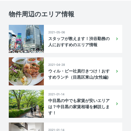
分譲会社
-
物件周辺のエリア情報
施工会社
安藤建設（株）
管理会社
（株）東急コミュニティー
2021-05-06
管理形態
管理会社に全部委託
スタッフが教えます！渋谷勤務の
人におすすめのエリア情報
管理方式
日勤
取引態様
一般
2021-04-28
ウィル・ビー社員行きつけ！おす
情報更新日
2026年08月05日
すめランチ（目黒区東山/女性編)
次回更新予定日
情報更新日より2週間
2021-01-14
備考
中目黒の中でも家賃が安いエリア
は？中目黒の家賃相場を解説しま
-
す！
2021-01-14