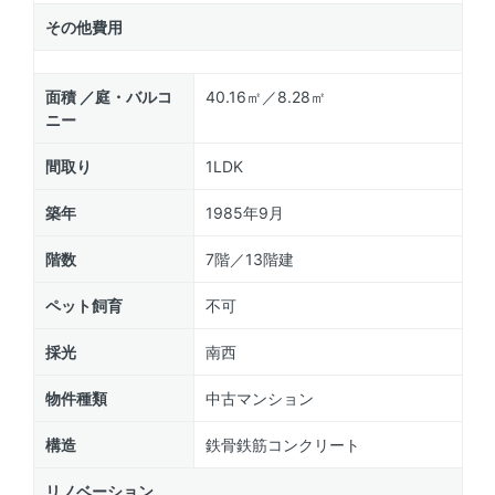
その他費用
面積 ／庭・バルコ
40.16㎡／8.28㎡
ニー
間取り
1LDK
築年
1985年9月
階数
7階／13階建
ペット飼育
不可
採光
南西
物件種類
中古マンション
構造
鉄骨鉄筋コンクリート
リノベーション