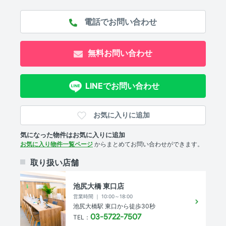
コンロ2口以上
セキュリティ
オートロック 、 ＴＶモニタ付きインターホン
無料お問い合わせ
室内設備
LINEでお問い合わせ
エアコン 、 室内洗濯機置場
部屋の特徴
お気に入りに追加
バルコニー 、 全居室フローリング 、 ウォークインクロー
気になった物件はお気に入りに追加
ゼット
お気に入り物件一覧ページ
からまとめてお問い合わせができます。
共用部
取り扱い店舗
宅配ボックス 、 エレベーター
池尻大橋 東口店
営業時間 ｜ 10:00～18:00
池尻大橋駅 東口から徒歩30秒
物件概要
03-5722-7507
TEL：