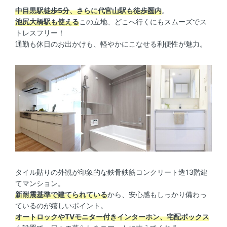
中目黒駅徒歩5分、さらに代官山駅も徒歩圏内
。
池尻大橋駅も使える
この立地、どこへ行くにもスムーズでス
トレスフリー！
通勤も休日のお出かけも、軽やかにこなせる利便性が魅力。
タイル貼りの外観が印象的な鉄骨鉄筋コンクリート造13階建
てマンション。
新耐震基準で建てられている
から、安心感もしっかり備わっ
ているのが嬉しいポイント。
オートロックやTVモニター付きインターホン、宅配ボックス