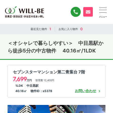
0120-840-834
無料お問い合
1
0
最近見た
物件
お気に入り
物件
＜オシャレで暮らしやすい＞ 中目黒駅か
ら徒歩5分の中古物件 40.16㎡/1LDK
セブンスターマンション第二青葉台 7階
7,699
万円
管理費 12,400円
1LDK
中目黒駅
お問い合わせ
40.16㎡ 物件ID：s5378