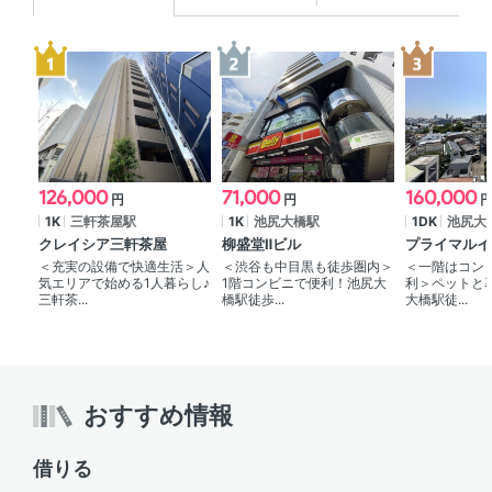
126,000
71,000
160,000
円
円
1K
三軒茶屋駅
1K
池尻大橋駅
1DK
池尻大
クレイシア三軒茶屋
柳盛堂Ⅱビル
プライマルイ
＜充実の設備で快適生活＞人
＜渋谷も中目黒も徒歩圏内＞
＜一階はコン
気エリアで始める1人暮らし♪
1階コンビニで便利！池尻大
利＞ペットと
三軒茶...
橋駅徒歩...
大橋駅徒...
おすすめ情報
借りる