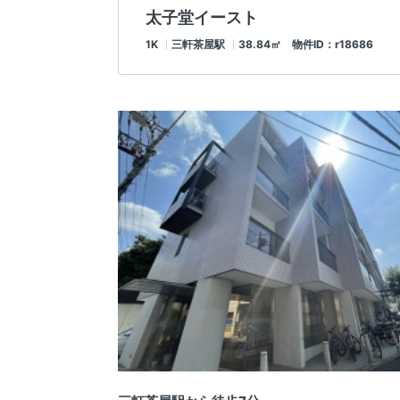
太子堂イースト
1K
三軒茶屋駅
38.84㎡ 物件ID：r18686